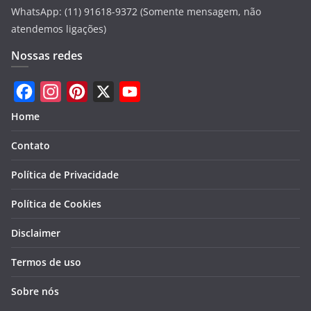
WhatsApp: (11) 91618-9372 (Somente mensagem, não
atendemos ligações)
Nossas redes
F
I
P
X
Y
Home
a
n
i
o
Contato
c
s
n
u
e
t
t
T
Política de Privacidade
b
a
e
u
Política de Cookies
o
g
r
b
Disclaimer
o
r
e
e
k
a
s
Termos de uso
m
t
Sobre nós