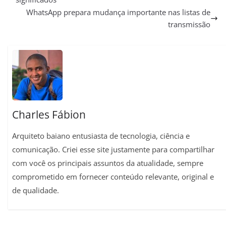
t
e
e
i
t
y
r
WhatsApp prepara mudança importante nas listas de
s
g
b
l
e
L
e
transmissão
A
r
o
r
i
p
a
o
e
n
p
m
k
s
k
t
Charles Fábion
Arquiteto baiano entusiasta de tecnologia, ciência e
comunicação. Criei esse site justamente para compartilhar
com você os principais assuntos da atualidade, sempre
comprometido em fornecer conteúdo relevante, original e
de qualidade.