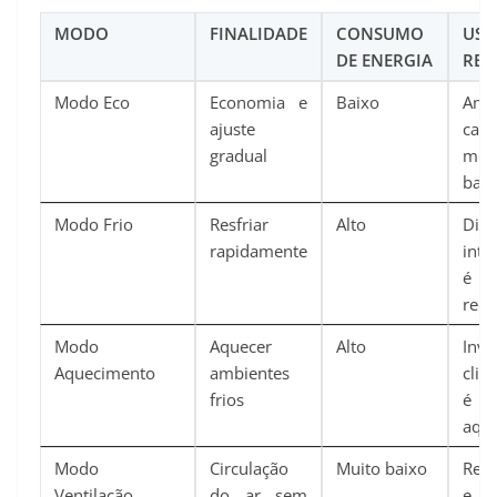
MODO
FINALIDADE
CONSUMO
USO
DE ENERGIA
RE
Modo Eco
Economia e
Baixo
Amb
ajuste
car
gradual
mo
baix
Modo Frio
Resfriar
Alto
Dia
rapidamente
int
é n
redu
Modo
Aquecer
Alto
In
Aquecimento
ambientes
clim
frios
é 
aqu
Modo
Circulação
Muito baixo
Ren
Ventilação
do ar sem
e v