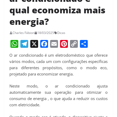
qual economiza mais
energia?
Charles Fábion
18/03/2025
Dicas
W
T
X
F
E
P
C
S
O ar condicionado é um eletrodoméstico que oferece
h
e
a
m
i
o
h
vários modos, cada um com configurações específicas
a
l
c
a
n
p
a
para diferentes propósitos, como o modo eco,
projetado para economizar energia.
t
e
e
i
t
y
r
s
g
b
l
e
L
e
Neste modo, o ar condicionado ajusta
A
r
o
r
i
automaticamente sua operação para otimizar o
p
a
o
e
n
consumo de energia , o que ajuda a reduzir os custos
com eletricidade.
p
m
k
s
k
t
Quando o modo eco é ativado, o dispositivo ajusta a