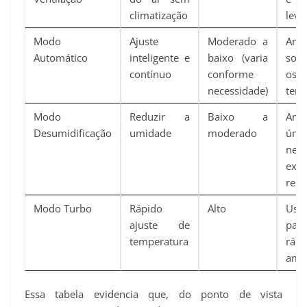
climatização
leve
Modo
Ajuste
Moderado a
Amb
Automático
inteligente e
baixo (varia
sof
contínuo
conforme
osc
necessidade)
tem
Modo
Reduzir a
Baixo a
Amb
Desumidificação
umidade
moderado
úm
nece
ex
resf
Modo Turbo
Rápido
Alto
Uso
ajuste de
par
temperatura
rá
amb
Essa tabela evidencia que, do ponto de vista