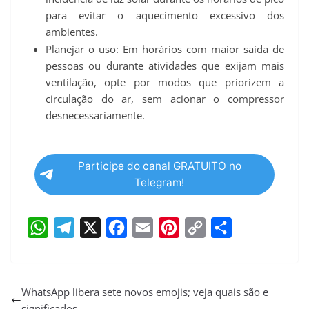
para evitar o aquecimento excessivo dos
ambientes.
Planejar o uso: Em horários com maior saída de
pessoas ou durante atividades que exijam mais
ventilação, opte por modos que priorizem a
circulação do ar, sem acionar o compressor
desnecessariamente.
Participe do canal GRATUITO no
Telegram!
W
T
X
F
E
P
C
S
h
e
a
m
i
o
h
a
l
c
a
n
p
a
WhatsApp libera sete novos emojis; veja quais são e
significados