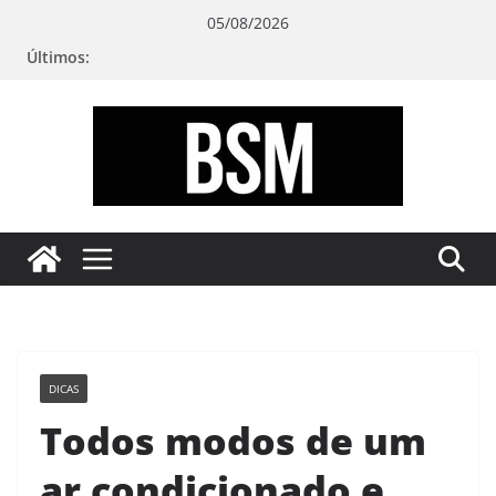
Pular
05/08/2026
para
Últimos:
o
conteúdo
Bugando
sua
Mente
DICAS
Todos modos de um
ar condicionado e