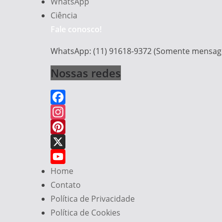
WhatsApp
Ciência
Fale conosco!
WhatsApp: (11) 91618-9372 (Somente mensag
Nossas redes
F
a
I
c
n
P
e
s
i
X
Home
b
t
n
Y
Contato
o
a
t
o
Política de Privacidade
o
g
e
u
Política de Cookies
k
r
r
T