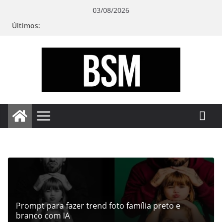
Pular
03/08/2026
para
Últimos:
o
conteúdo
Bugando
sua
Mente
Prompt para fazer trend foto família preto e
branco com IA