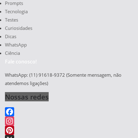
Prompts
Tecnologia
Testes
Curiosidades
Dicas
WhatsApp
Ciência
Fale conosco!
WhatsApp: (11) 91618-9372 (Somente mensagem, não
atendemos ligações)
Nossas redes
F
a
I