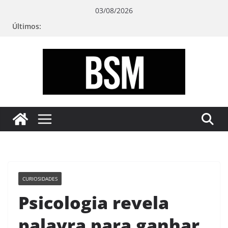
Pular
03/08/2026
para
Últimos:
o
conteúdo
Bugando
sua
Mente
CURIOSIDADES
Psicologia revela
palavra para ganhar