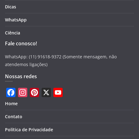
Dicas
WhatsApp
Ciência
Fale conosco!
WhatsApp: (11) 91618-9372 (Somente mensagem, não
atendemos ligações)
Nossas redes
F
I
P
X
Y
Home
a
n
i
o
Contato
c
s
n
u
e
t
t
T
Política de Privacidade