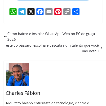
W
T
X
F
E
P
C
S
h
e
a
m
i
o
h
a
l
c
a
n
p
a
Como baixar e instalar WhatsApp Web no PC de graça
2026
t
e
e
i
t
y
r
Teste do pássaro: escolha e descubra um talento que você
s
g
b
l
e
L
e
não notou
A
r
o
r
i
p
a
o
e
n
p
m
k
s
k
t
Charles Fábion
Arquiteto baiano entusiasta de tecnologia, ciência e