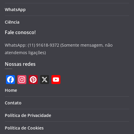
WhatsApp
Ciência
Fale conosco!
WhatsApp: (11) 91618-9372 (Somente mensagem, não
atendemos ligações)
Nossas redes
F
I
P
X
Y
Home
a
n
i
o
Contato
c
s
n
u
e
t
t
T
Política de Privacidade
b
a
e
u
Política de Cookies
o
g
r
b