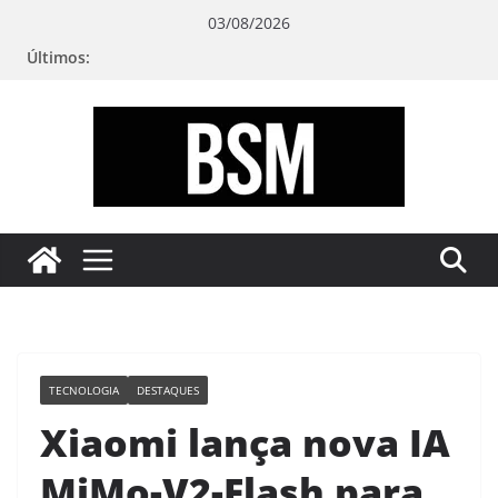
Pular
03/08/2026
para
Últimos:
o
conteúdo
Bugando
sua
Mente
TECNOLOGIA
DESTAQUES
Xiaomi lança nova IA
MiMo-V2-Flash para