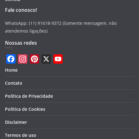
Fale conosco!
WhatsApp: (11) 91618-9372 (Somente mensagem, não
atendemos ligações)
Nossas redes
F
I
P
X
Y
Home
a
n
i
o
Contato
c
s
n
u
e
t
t
T
Política de Privacidade
b
a
e
u
Política de Cookies
o
g
r
b
Disclaimer
o
r
e
e
k
a
s
Termos de uso