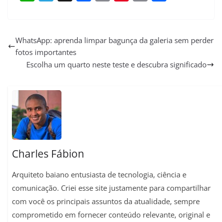
W
T
X
F
E
P
C
S
h
e
a
m
i
o
h
a
l
c
a
n
p
a
WhatsApp: aprenda limpar bagunça da galeria sem perder
fotos importantes
t
e
e
i
t
y
r
Escolha um quarto neste teste e descubra significado
s
g
b
l
e
L
e
A
r
o
r
i
p
a
o
e
n
p
m
k
s
k
t
Charles Fábion
Arquiteto baiano entusiasta de tecnologia, ciência e
comunicação. Criei esse site justamente para compartilhar
com você os principais assuntos da atualidade, sempre
comprometido em fornecer conteúdo relevante, original e