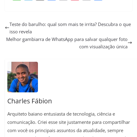
W
T
X
F
E
P
C
S
h
e
a
m
i
o
h
a
l
c
a
n
p
a
Teste do barulho: qual som mais te irrita? Descubra o que
isso revela
t
e
e
i
t
y
r
Melhor gambiarra de WhatsApp para salvar qualquer foto
s
g
b
l
e
L
e
com visualização única
A
r
o
r
i
p
a
o
e
n
p
m
k
s
k
t
Charles Fábion
Arquiteto baiano entusiasta de tecnologia, ciência e
comunicação. Criei esse site justamente para compartilhar
com você os principais assuntos da atualidade, sempre