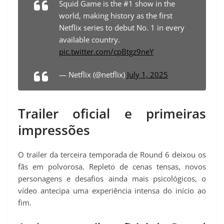
Squid Game is the #1 show in the
world, making history as the first
Netflix series to debut No. 1 in every
available country.
pic.twitter.com/cpBtgz9neY
— Netflix (@netflix)
July 1, 2025
Trailer oficial e primeiras
impressões
O trailer da terceira temporada de Round 6 deixou os
fãs em polvorosa. Repleto de cenas tensas, novos
personagens e desafios ainda mais psicológicos, o
vídeo antecipa uma experiência intensa do início ao
fim.