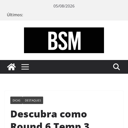
Pular
05/08/2026
para
Últimos:
o
conteúdo
Bugando
sua
Mente
DICAS
DESTAQUES
Descubra como
Round 6 Temp 3