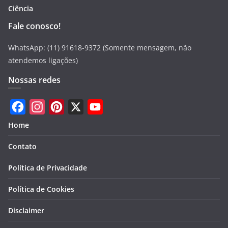
Ciência
Fale conosco!
WhatsApp: (11) 91618-9372 (Somente mensagem, não
atendemos ligações)
Nossas redes
F
I
P
X
Y
Home
a
n
i
o
Contato
c
s
n
u
e
t
t
T
Política de Privacidade
b
a
e
u
Política de Cookies
o
g
r
b
Disclaimer
o
r
e
e