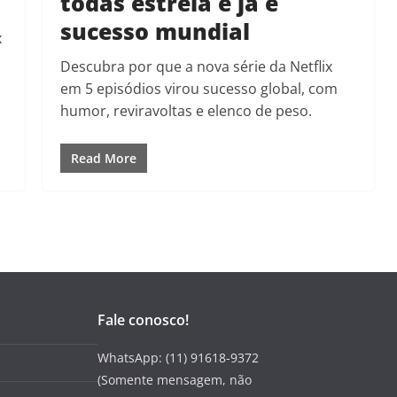
todas estreia e já é
sucesso mundial
x
Descubra por que a nova série da Netflix
em 5 episódios virou sucesso global, com
humor, reviravoltas e elenco de peso.
Read More
Fale conosco!
WhatsApp: (11) 91618-9372
(Somente mensagem, não