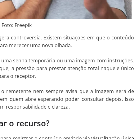
Foto: Freepik
 gera controvérsia. Existem situações em que o conteúdo
 para merecer uma nova olhada.
, uma senha temporária ou uma imagem com instruções.
e, a pressão para prestar atenção total naquele único
ara o receptor.
e o remetente nem sempre avisa que a imagem será de
o em quem abre esperando poder consultar depois. Isso
m responsabilidade e clareza.
lar o recurso?
para registrar o conteúdo enviado via
visualização única