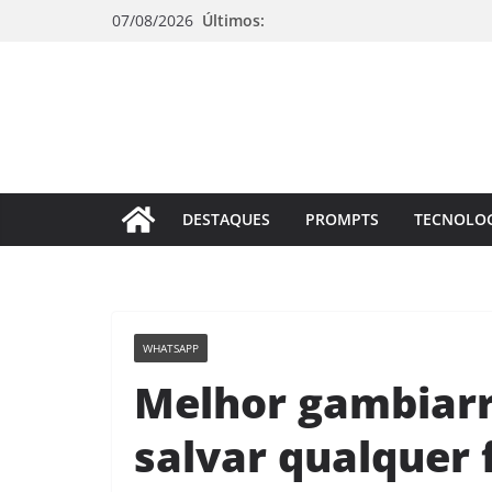
Pular
07/08/2026
Últimos:
para
o
conteúdo
DESTAQUES
PROMPTS
TECNOLO
WHATSAPP
Melhor gambiar
salvar qualquer 