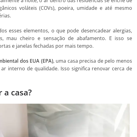
almente à noite, o ar dentro das residências se enche de
gânicos voláteis (COVs), poeira, umidade e até mesmo
rias.
os esses elementos, o que pode desencadear alergias,
es, mau cheiro e sensação de abafamento. E isso se
ortas e janelas fechadas por mais tempo.
mbiental dos EUA (EPA)
, uma casa precisa de pelo menos
ar interno de qualidade. Isso significa renovar cerca de
 a casa?