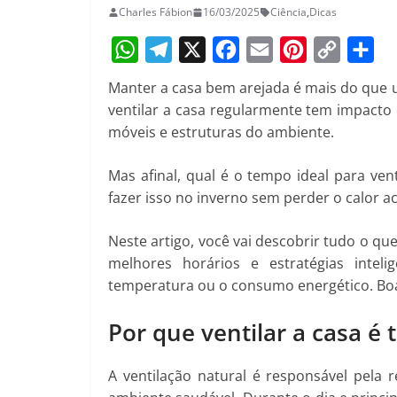
Charles Fábion
16/03/2025
Ciência
,
Dicas
W
T
X
F
E
P
C
S
Manter a casa bem arejada é mais do que 
h
e
a
m
i
o
h
ventilar a casa regularmente tem impacto 
a
l
c
a
n
p
a
móveis e estruturas do ambiente.
t
e
e
i
t
y
r
Mas afinal, qual é o tempo ideal para ven
s
g
b
l
e
L
e
fazer isso no inverno sem perder o calor 
A
r
o
r
i
p
a
o
e
n
Neste artigo, você vai descobrir tudo o que
p
m
k
s
k
melhores horários e estratégias intel
temperatura ou o consumo energético. Boa 
t
Por que ventilar a casa é
A ventilação natural é responsável pela