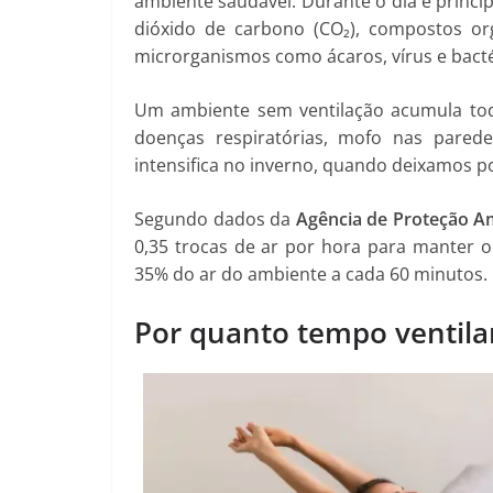
ambiente saudável. Durante o dia e princip
dióxido de carbono (CO₂), compostos or
microrganismos como ácaros, vírus e bacté
Um ambiente sem ventilação acumula tod
doenças respiratórias, mofo nas pared
intensifica no inverno, quando deixamos p
Segundo dados da
Agência de Proteção A
0,35 trocas de ar por hora para manter o 
35% do ar do ambiente a cada 60 minutos.
Por quanto tempo ventilar