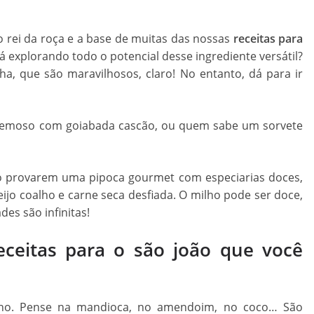
o rei da roça e a base de muitas das nossas
receitas para
á explorando todo o potencial desse ingrediente versátil?
a, que são maravilhosos, claro! No entanto, dá para ir
cremoso com goiabada cascão, ou quem sabe um sorvete
o provarem uma pipoca gourmet com especiarias doces,
jo coalho e carne seca desfiada. O milho pode ser doce,
es são infinitas!
eceitas para o são joão que você
ilho. Pense na mandioca, no amendoim, no coco… São