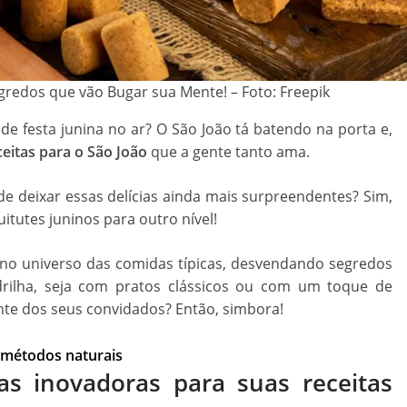
gredos que vão Bugar sua Mente! – Foto: Freepik
de festa junina no ar? O São João tá batendo na porta e,
ceitas para o São João
que a gente tanto ama.
de deixar essas delícias ainda mais surpreendentes? Sim,
uitutes juninos para outro nível!
o no universo das comidas típicas, desvendando segredos
drilha, seja com pratos clássicos ou com um toque de
te dos seus convidados? Então, simbora!
 métodos naturais
as inovadoras para suas receitas