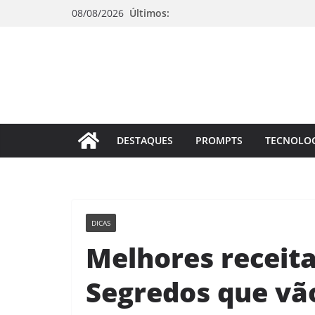
Pular
08/08/2026
Últimos:
para
o
conteúdo
DESTAQUES
PROMPTS
TECNOLO
DICAS
Melhores receita
Segredos que vã