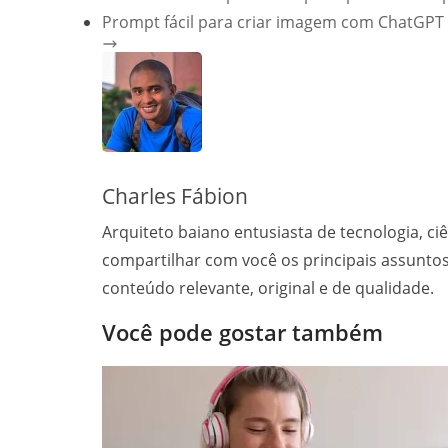
a
l
c
a
n
p
a
Prompt fácil para criar imagem com ChatGPT
t
e
e
i
t
y
r
s
g
b
l
e
L
e
A
r
o
r
i
p
a
o
e
n
p
m
k
s
k
t
Charles Fábion
Arquiteto baiano entusiasta de tecnologia, ci
compartilhar com você os principais assunt
conteúdo relevante, original e de qualidade.
Você pode gostar também