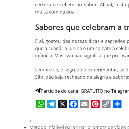
certeza se reflete no sabor. Afinal, festa
muita comida boa.
Sabores que celebram a t
E aí, gostou das nossas dicas e segredos 
que a culinária junina é um convite à cel
infância. Mas isso não significa que precis
Lembre-se, o segredo é experimentar, se di
São João seja recheado de alegria e sabores
Participe do canal GRATUITO no Telegra
W
T
X
F
E
P
C
S
h
e
a
m
i
o
h
Método infalível para criar prompts de vídeo