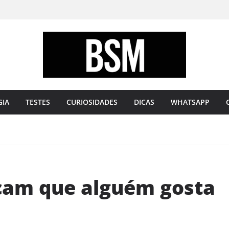
Bugando
sua
Mente
GIA
TESTES
CURIOSIDADES
DICAS
WHATSAPP
icam que alguém gosta