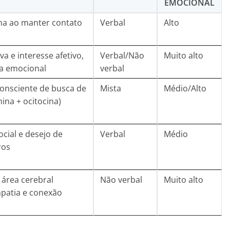
EMOCIONAL
na ao manter contato
Verbal
Alto
va e interesse afetivo,
Verbal/Não
Muito alto
a emocional
verbal
nsciente de busca de
Mista
Médio/Alto
na + ocitocina)
ocial e desejo de
Verbal
Médio
ros
 área cerebral
Não verbal
Muito alto
patia e conexão