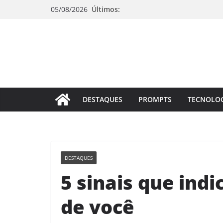
Pular
05/08/2026
Últimos:
para
o
conteúdo
DESTAQUES
PROMPTS
TECNOLO
DESTAQUES
5 sinais que ind
de você