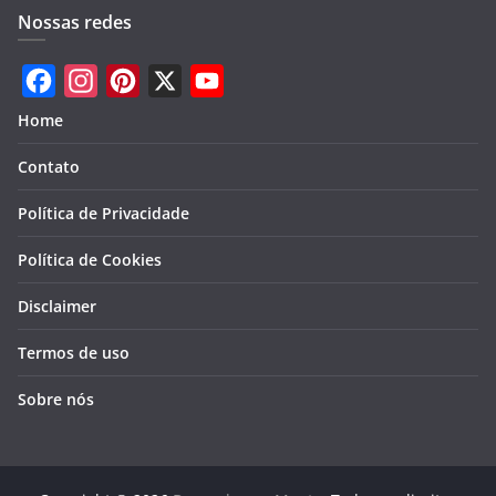
Nossas redes
F
I
P
X
Y
Home
a
n
i
o
Contato
c
s
n
u
e
t
t
T
Política de Privacidade
b
a
e
u
Política de Cookies
o
g
r
b
Disclaimer
o
r
e
e
k
a
s
Termos de uso
m
t
Sobre nós