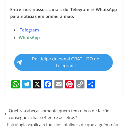
Entre nos nossos canais do Telegram e WhatsApp
para notícias em primeira mão.
Telegram
WhatsApp
Participe do canal GRATUITO no
Telegram!
W
T
X
F
E
P
C
S
h
e
a
m
i
o
h
a
l
c
a
n
p
a
Quebra‑cabeça: somente quem tem olhos de falcão
consegue achar o 4 entre as letras?
t
e
e
i
t
y
r
Psicologia explica 5 indícios infalíveis de que alguém não
s
g
b
l
e
L
e