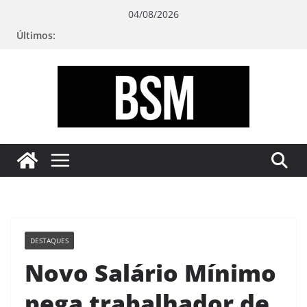
Pular
04/08/2026
para
Últimos:
o
conteúdo
Bugando
sua
Mente
DESTAQUES
Novo Salário Mínimo
pega trabalhador de