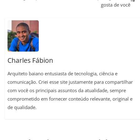
gosta de você
A
r
o
r
i
p
a
o
e
n
p
m
k
s
k
t
Charles Fábion
Arquiteto baiano entusiasta de tecnologia, ciência e
comunicação. Criei esse site justamente para compartilhar
com você os principais assuntos da atualidade, sempre
comprometido em fornecer conteúdo relevante, original e
de qualidade.