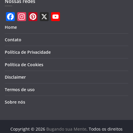
Nossas redes
F
I
P
X
Y
Home
a
n
i
o
Contato
c
s
n
u
e
t
t
T
Política de Privacidade
b
a
e
u
Política de Cookies
o
g
r
b
Disclaimer
o
r
e
e
k
a
s
Termos de uso
m
t
Sobre nós
Copyright © 2026
Bugando sua Mente
. Todos os direitos