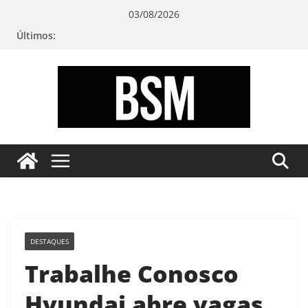
Pular
03/08/2026
para
Últimos:
o
conteúdo
Bugando
sua
Mente
DESTAQUES
Trabalhe Conosco
Hyundai abre vagas