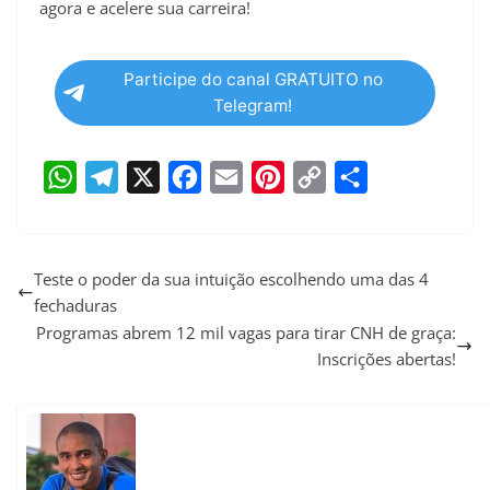
agora e acelere sua carreira!
Participe do canal GRATUITO no
Telegram!
W
T
X
F
E
P
C
S
h
e
a
m
i
o
h
a
l
c
a
n
p
a
Teste o poder da sua intuição escolhendo uma das 4
fechaduras
t
e
e
i
t
y
r
Programas abrem 12 mil vagas para tirar CNH de graça:
s
g
b
l
e
L
e
Inscrições abertas!
A
r
o
r
i
p
a
o
e
n
p
m
k
s
k
t