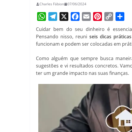
Charles Fábion
07/06/2024
W
T
X
F
E
P
C
S
Cuidar bem do seu dinheiro é essencial
h
e
a
m
i
o
h
Pensando nisso, reuni
seis dicas prática
a
l
c
a
n
p
a
funcionam e podem ser colocadas em prát
t
e
e
i
t
y
r
Como alguém que sempre busca maneira
s
g
b
l
e
L
e
sugestões e vi resultados concretos. Va
A
r
o
r
i
ter um grande impacto nas suas finanças.
p
a
o
e
n
p
m
k
s
k
t