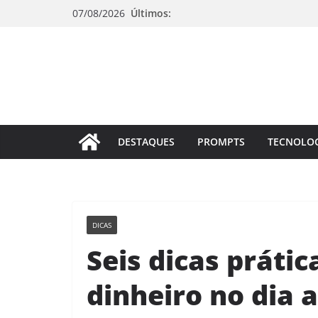
Pular
07/08/2026
Últimos:
para
o
conteúdo
DESTAQUES
PROMPTS
TECNOLO
DICAS
Seis dicas práti
dinheiro no dia a