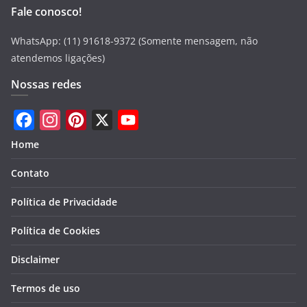
Fale conosco!
WhatsApp: (11) 91618-9372 (Somente mensagem, não
atendemos ligações)
Nossas redes
F
I
P
X
Y
Home
a
n
i
o
Contato
c
s
n
u
e
t
t
T
Política de Privacidade
b
a
e
u
Política de Cookies
o
g
r
b
Disclaimer
o
r
e
e
k
a
s
Termos de uso
m
t