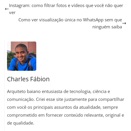
a
l
c
a
n
p
a
Instagram: como filtrar fotos e vídeos que você não quer
ver
t
e
e
i
t
y
r
Como ver visualização única no WhatsApp sem que
s
g
b
l
e
L
e
ninguém saiba
A
r
o
r
i
p
a
o
e
n
p
m
k
s
k
t
Charles Fábion
Arquiteto baiano entusiasta de tecnologia, ciência e
comunicação. Criei esse site justamente para compartilhar
com você os principais assuntos da atualidade, sempre
comprometido em fornecer conteúdo relevante, original e
de qualidade.