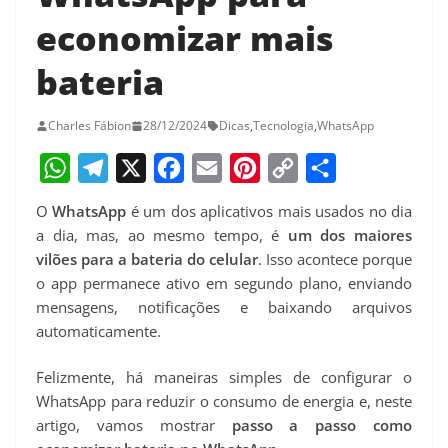
economizar mais
bateria
Charles Fábion
28/12/2024
Dicas
,
Tecnologia
,
WhatsApp
W
T
X
F
E
P
C
S
O
WhatsApp
é um dos aplicativos mais usados ​​no dia
h
e
a
m
i
o
h
a dia, mas, ao mesmo tempo, é
um dos maiores
a
l
c
a
n
p
a
vilões para a bateria do celular
. Isso acontece porque
o app permanece ativo em segundo plano, enviando
t
e
e
i
t
y
r
mensagens, notificações e baixando arquivos
s
g
b
l
e
L
e
automaticamente.
A
r
o
r
i
p
a
o
e
n
Felizmente, há maneiras simples de configurar o
WhatsApp para reduzir o consumo de energia e, neste
p
m
k
s
k
artigo, vamos mostrar
passo a passo como
t