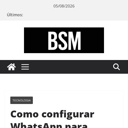
Pular
05/08/2026
para
Últimos:
o
conteúdo
Bugando
sua
Mente
TECNOLOGIA
Como configurar
WhatsApp para