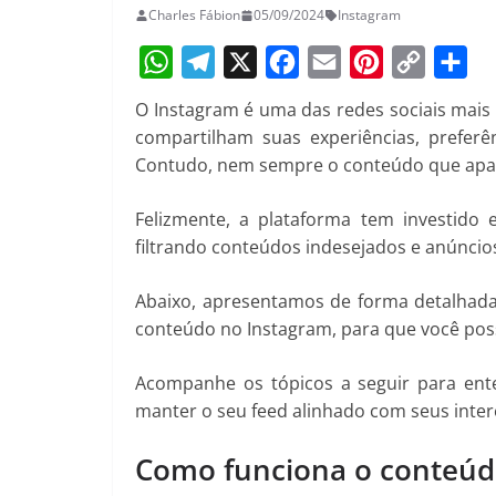
Charles Fábion
05/09/2024
Instagram
W
T
X
F
E
P
C
S
O Instagram é uma das redes sociais mai
h
e
a
m
i
o
h
compartilham suas experiências, preferê
a
l
c
a
n
p
a
Contudo, nem sempre o conteúdo que apar
t
e
e
i
t
y
r
Felizmente, a plataforma tem investido 
s
g
b
l
e
L
e
filtrando conteúdos indesejados e anúncios
A
r
o
r
i
p
a
o
e
n
Abaixo, apresentamos de forma detalhada
p
m
k
s
k
conteúdo no Instagram, para que você poss
t
Acompanhe os tópicos a seguir para ente
manter o seu feed alinhado com seus inter
Como funciona o conteúd