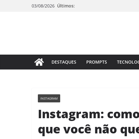
Pular
03/08/2026
Últimos:
para
o
conteúdo
DESTAQUES
PROMPTS
TECNOLO
INSTAGRAM
Instagram: como 
que você não qu