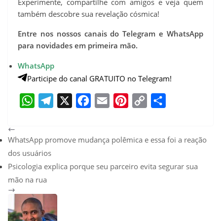
Experimente, compartilhe com amigos e veja quem
também descobre sua revelação cósmica!
Entre nos nossos canais do Telegram e WhatsApp
para novidades em primeira mão.
WhatsApp
Participe do canal GRATUITO no Telegram!
W
T
X
F
E
P
C
S
h
e
a
m
i
o
h
WhatsApp promove mudança polêmica e essa foi a reação
a
l
c
a
n
p
a
dos usuários
t
e
e
i
t
y
r
Psicologia explica porque seu parceiro evita segurar sua
s
g
b
l
e
L
e
mão na rua
A
r
o
r
i
p
a
o
e
n
p
m
k
s
k