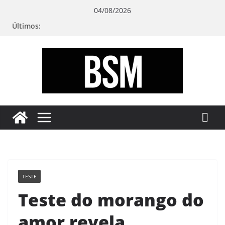
Pular
04/08/2026
para
Últimos:
o
conteúdo
Bugando
sua
Mente
TESTE
Teste do morango do
amor revela