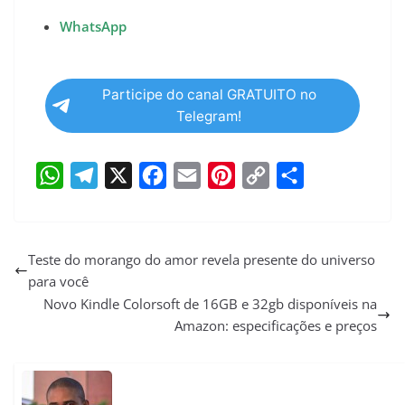
WhatsApp
Participe do canal GRATUITO no
Telegram!
W
T
X
F
E
P
C
S
h
e
a
m
i
o
h
a
l
c
a
n
p
a
Teste do morango do amor revela presente do universo
para você
t
e
e
i
t
y
r
Novo Kindle Colorsoft de 16GB e 32gb disponíveis na
s
g
b
l
e
L
e
Amazon: especificações e preços
A
r
o
r
i
p
a
o
e
n
p
m
k
s
k