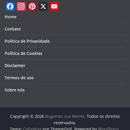
F
I
P
X
Y
Home
a
n
i
o
Contato
c
s
n
u
e
t
t
T
Política de Privacidade
b
a
e
u
Política de Cookies
o
g
r
b
Disclaimer
o
r
e
e
k
a
s
Termos de uso
m
t
Sobre nós
Copyright © 2026
Bugando sua Mente
. Todos os direitos
reservados.
Tema:
ColorMag
por ThemeGrill. Powered by
WordPress
.