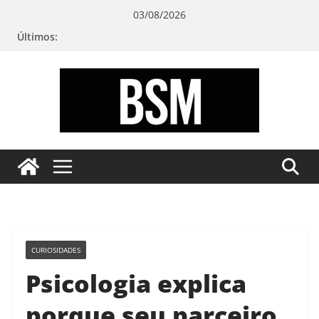
Pular
03/08/2026
para
Últimos:
o
conteúdo
Bugando
sua
Mente
CURIOSIDADES
Psicologia explica
porque seu parceiro