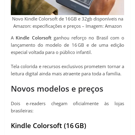
p
a
o
e
n
p
m
k
s
k
Novo Kindle Colorsoft de 16GB e 32gb disponíveis na
t
Amazon: especificações e preços – Imagem: Amazon
A
Kindle Colorsoft
ganhou reforço no Brasil com o
lançamento do modelo de 16 GB e de uma edição
especial voltada para o público infantil.
Tela colorida e recursos exclusivos prometem tornar a
leitura digital ainda mais atraente para toda a família.
Novos modelos e preços
Dois e-readers chegam oficialmente às lojas
brasileiras:
Kindle Colorsoft (16 GB)