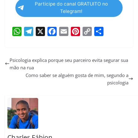
Participe do canal GRATUITO no
Telegram!
W
T
X
F
E
P
C
S
h
e
a
m
i
o
h
a
l
c
a
n
p
a
Psicologia explica porque seu parceiro evita segurar sua
mão na rua
t
e
e
i
t
y
r
Como saber se alguém gosta de mim, segundo a
s
g
b
l
e
L
e
psicologia
A
r
o
r
i
p
a
o
e
n
p
m
k
s
k
t
Charles Fábion