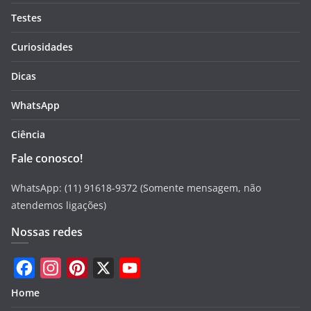
Testes
Curiosidades
Dicas
WhatsApp
Ciência
Fale conosco!
WhatsApp: (11) 91618-9372 (Somente mensagem, não
atendemos ligações)
Nossas redes
F
I
P
X
Y
Home
a
n
i
o