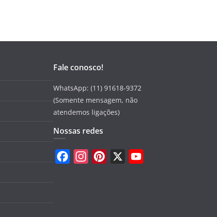
Fale conosco!
WhatsApp: (11) 91618-9372
(Somente mensagem, não
atendemos ligações)
Nossas redes
F
I
P
X
Y
a
n
i
o
c
s
n
u
e
t
t
T