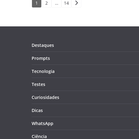
Paginação
1
2
…
14
de
posts
Destaques
Prompts
Tecnologia
Testes
Curiosidades
Dicas
WhatsApp
Ciência