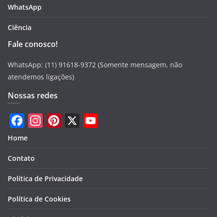
WhatsApp
Ciência
Fale conosco!
WhatsApp: (11) 91618-9372 (Somente mensagem, não
atendemos ligações)
Nossas redes
F
I
P
X
Y
Home
a
n
i
o
Contato
c
s
n
u
e
t
t
T
Política de Privacidade
b
a
e
u
Política de Cookies
o
g
r
b