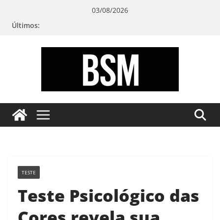
Pular
03/08/2026
para
Últimos:
o
conteúdo
Bugando
sua
Mente
TESTE
Teste Psicológico das
Cores revela sua