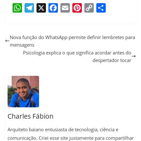
W
T
X
F
E
P
C
S
h
e
a
m
i
o
h
a
l
c
a
n
p
a
Nova função do WhatsApp permite definir lembretes para
mensagens
t
e
e
i
t
y
r
Psicologia explica o que significa acordar antes do
s
g
b
l
e
L
e
despertador tocar
A
r
o
r
i
p
a
o
e
n
p
m
k
s
k
t
Charles Fábion
Arquiteto baiano entusiasta de tecnologia, ciência e
comunicação. Criei esse site justamente para compartilhar