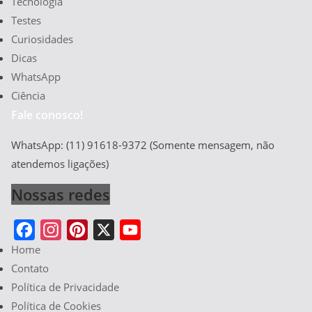
Tecnologia
Testes
Curiosidades
Dicas
WhatsApp
Ciência
Fale conosco!
WhatsApp: (11) 91618-9372 (Somente mensagem, não
atendemos ligações)
Nossas redes
Home
F
I
P
X
Y
Contato
a
n
i
o
Política de Privacidade
c
s
n
u
Política de Cookies