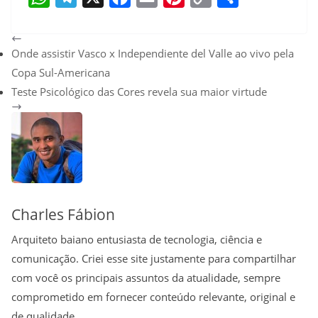
W
T
X
F
E
P
C
S
h
e
a
m
i
o
h
Onde assistir Vasco x Independiente del Valle ao vivo pela
a
l
c
a
n
p
a
Copa Sul-Americana
t
e
e
i
t
y
r
Teste Psicológico das Cores revela sua maior virtude
s
g
b
l
e
L
e
A
r
o
r
i
p
a
o
e
n
p
m
k
s
k
t
Charles Fábion
Arquiteto baiano entusiasta de tecnologia, ciência e
comunicação. Criei esse site justamente para compartilhar
com você os principais assuntos da atualidade, sempre
comprometido em fornecer conteúdo relevante, original e
de qualidade.