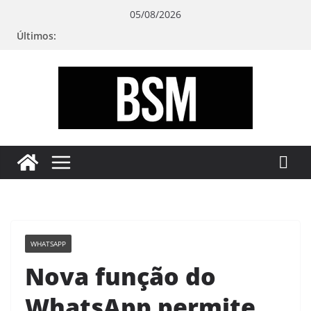
Pular
05/08/2026
para
Últimos:
o
conteúdo
Bugando
sua
Mente
WHATSAPP
Nova função do
WhatsApp permite