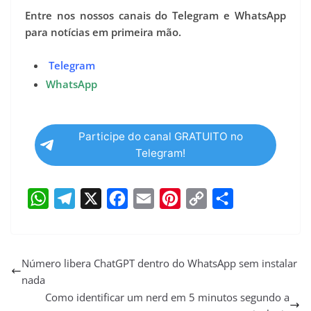
Entre nos nossos canais do Telegram e WhatsApp
para notícias em primeira mão.
Telegram
WhatsApp
Participe do canal GRATUITO no
Telegram!
W
T
X
F
E
P
C
S
h
e
a
m
i
o
h
a
l
c
a
n
p
a
Número libera ChatGPT dentro do WhatsApp sem instalar
nada
t
e
e
i
t
y
r
Como identificar um nerd em 5 minutos segundo a
s
g
b
l
e
L
e