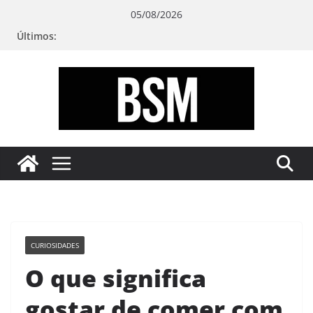
Pular
05/08/2026
para
Últimos:
o
conteúdo
Bugando
sua
Mente
CURIOSIDADES
O que significa
gostar de comer com