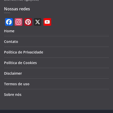
Nossas redes
F
I
P
X
Y
Home
a
n
i
o
Contato
c
s
n
u
e
t
t
T
Política de Privacidade
b
a
e
u
Política de Cookies
o
g
r
b
Disclaimer
o
r
e
e
k
a
s
Termos de uso
m
t
Sobre nós