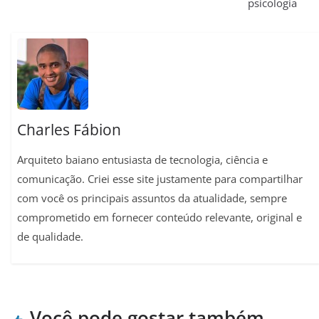
psicologia
A
r
o
r
i
p
a
o
e
n
p
m
k
s
k
t
Charles Fábion
Arquiteto baiano entusiasta de tecnologia, ciência e
comunicação. Criei esse site justamente para compartilhar
com você os principais assuntos da atualidade, sempre
comprometido em fornecer conteúdo relevante, original e
de qualidade.
Você pode gostar também