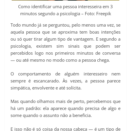
p
m
k
s
k
Como identificar uma pessoa interesseira em 3
t
minutos segundo a psicologia – Foto: Freepik
Todo mundo já se perguntou, pelo menos uma vez, se
aquela pessoa que se aproxima tem boas intenções
ou só quer tirar algum tipo de vantagem. E segundo a
psicologia, existem sim sinais que podem ser
percebidos logo nos primeiros minutos de conversa
— ou até mesmo no modo como a pessoa chega.
O comportamento de alguém interesseiro nem
sempre é escancarado. Às vezes, a pessoa parece
simpática, envolvente e até solícita.
Mas quando olhamos mais de perto, percebemos que
há um padrão: ela aparece quando precisa de algo e
some quando o assunto não a beneficia.
E isso não é só coisa da nossa cabeça — é um tipo de