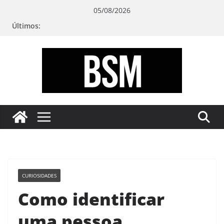
Pular
05/08/2026
para
Últimos:
o
conteúdo
Bugando
sua
Mente
CURIOSIDADES
Como identificar
uma pessoa