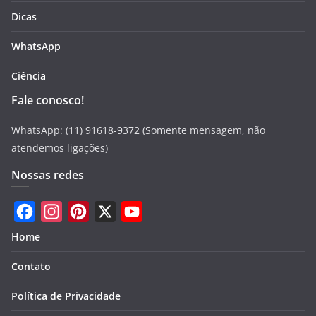
Dicas
WhatsApp
Ciência
Fale conosco!
WhatsApp: (11) 91618-9372 (Somente mensagem, não
atendemos ligações)
Nossas redes
F
I
P
X
Y
Home
a
n
i
o
Contato
c
s
n
u
e
t
t
T
Política de Privacidade