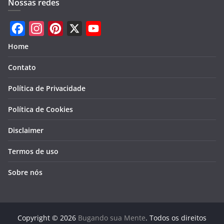
Nossas redes
F
I
P
X
Y
Home
a
n
i
o
Contato
c
s
n
u
e
t
t
T
Política de Privacidade
b
a
e
u
Política de Cookies
o
g
r
b
Disclaimer
o
r
e
e
k
a
s
Termos de uso
m
t
Sobre nós
Copyright © 2026
Bugando sua Mente
. Todos os direitos