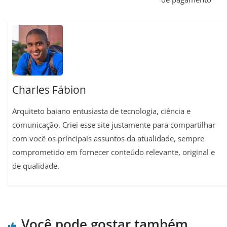
A
r
o
r
i
p
a
o
e
n
p
m
k
s
k
t
Charles Fábion
Arquiteto baiano entusiasta de tecnologia, ciência e
comunicação. Criei esse site justamente para compartilhar
com você os principais assuntos da atualidade, sempre
comprometido em fornecer conteúdo relevante, original e
de qualidade.
Você pode gostar também