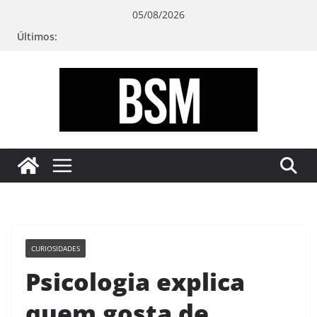
Pular
05/08/2026
para
Últimos:
o
conteúdo
Bugando
sua
Mente
CURIOSIDADES
Psicologia explica
quem gosta de