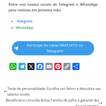
Entre nos nossos canais do Telegram e WhatsApp
para notícias em primeira mão.
Telegram
WhatsApp
Participe do canal GRATUITO no
Telegram!
W
T
X
F
E
P
C
S
h
e
a
m
i
o
h
a
l
c
a
n
p
a
Teste de personalidade: Escolha um felino e descubra seu
talento oculto
t
e
e
i
t
y
r
Beneficiário consulta Bolsa Família de julho e garante dia
s
g
b
l
e
L
e
de pagamento