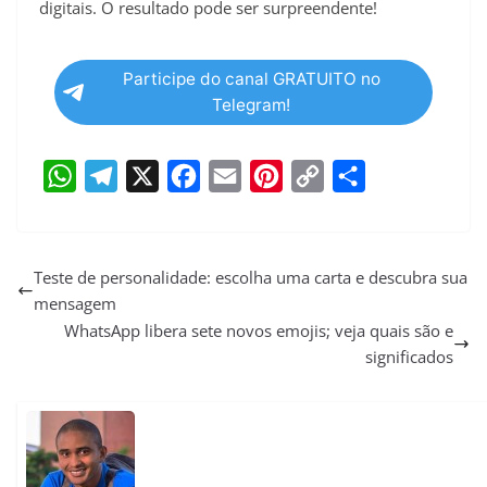
digitais. O resultado pode ser surpreendente!
Participe do canal GRATUITO no
Telegram!
W
T
X
F
E
P
C
S
h
e
a
m
i
o
h
a
l
c
a
n
p
a
Teste de personalidade: escolha uma carta e descubra sua
mensagem
t
e
e
i
t
y
r
WhatsApp libera sete novos emojis; veja quais são e
s
g
b
l
e
L
e
significados
A
r
o
r
i
p
a
o
e
n
p
m
k
s
k
t