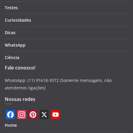
Testes
Curiosidades
Dicas
WhatsApp
Ciência
Fale conosco!
WhatsApp: (11) 91618-9372 (Somente mensagem, não
atendemos ligações)
Nossas redes
F
I
P
X
Y
Home
a
n
i
o