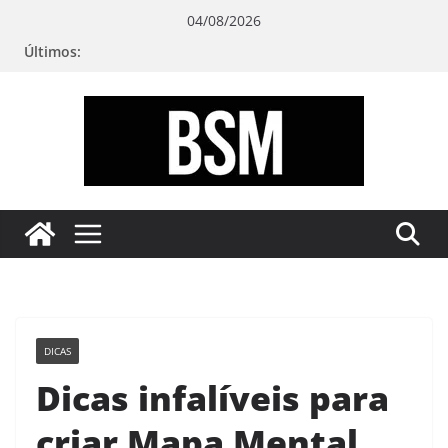
Pular
04/08/2026
para
Últimos:
o
conteúdo
Bugando
sua
Mente
DICAS
Dicas infalíveis para
criar Mapa Mental