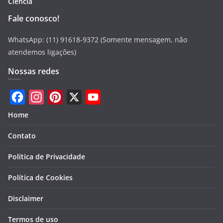
Ciência
Fale conosco!
WhatsApp: (11) 91618-9372 (Somente mensagem, não
atendemos ligações)
Nossas redes
F
I
P
X
Y
Home
a
n
i
o
Contato
c
s
n
u
e
t
t
T
Política de Privacidade
b
a
e
u
Política de Cookies
o
g
r
b
Disclaimer
o
r
e
e
k
a
s
Termos de uso