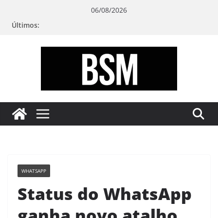
Pular
06/08/2026
para
Últimos:
o
conteúdo
Bugando
sua
Mente
WHATSAPP
Status do WhatsApp
ganha novo atalho