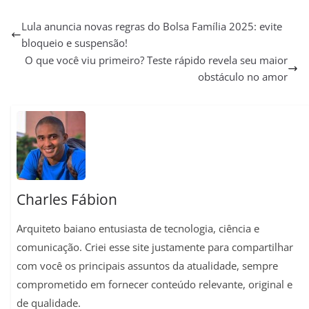
h
e
a
m
i
o
h
a
l
c
a
n
p
a
Lula anuncia novas regras do Bolsa Família 2025: evite
bloqueio e suspensão!
t
e
e
i
t
y
r
O que você viu primeiro? Teste rápido revela seu maior
s
g
b
l
e
L
e
obstáculo no amor
A
r
o
r
i
p
a
o
e
n
p
m
k
s
k
t
Charles Fábion
Arquiteto baiano entusiasta de tecnologia, ciência e
comunicação. Criei esse site justamente para compartilhar
com você os principais assuntos da atualidade, sempre
comprometido em fornecer conteúdo relevante, original e
de qualidade.