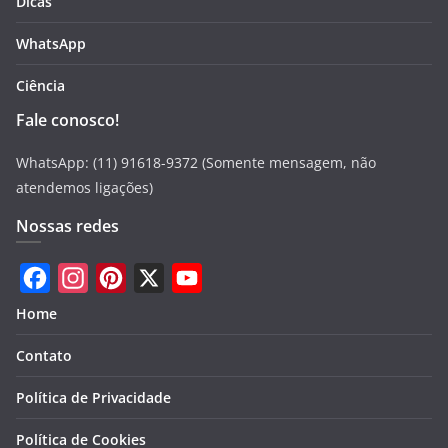
Dicas
WhatsApp
Ciência
Fale conosco!
WhatsApp: (11) 91618-9372 (Somente mensagem, não
atendemos ligações)
Nossas redes
F
I
P
X
Y
Home
a
n
i
o
Contato
c
s
n
u
e
t
t
T
Política de Privacidade
b
a
e
u
Política de Cookies