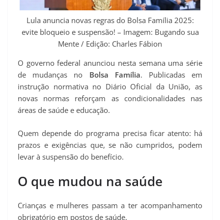
p
m
k
s
k
Lula anuncia novas regras do Bolsa Família 2025:
t
evite bloqueio e suspensão! – Imagem: Bugando sua
Mente / Edição: Charles Fábion
O governo federal anunciou nesta semana uma série
de mudanças no
Bolsa Família
. Publicadas em
instrução normativa no Diário Oficial da União, as
novas normas reforçam as condicionalidades nas
áreas de saúde e educação.
Quem depende do programa precisa ficar atento: há
prazos e exigências que, se não cumpridos, podem
levar à suspensão do benefício.
O que mudou na saúde
Crianças e mulheres passam a ter acompanhamento
obrigatório em postos de saúde.