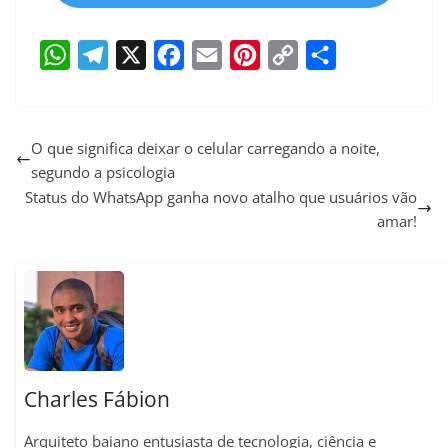
W
T
X
F
E
P
C
S
h
e
a
m
i
o
h
a
l
c
a
n
p
a
O que significa deixar o celular carregando a noite,
segundo a psicologia
t
e
e
i
t
y
r
Status do WhatsApp ganha novo atalho que usuários vão
s
g
b
l
e
L
e
amar!
A
r
o
r
i
p
a
o
e
n
p
m
k
s
k
t
Charles Fábion
Arquiteto baiano entusiasta de tecnologia, ciência e