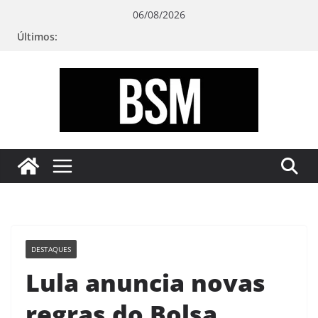
Pular
06/08/2026
para
Últimos:
o
conteúdo
Bugando
sua
Mente
DESTAQUES
Lula anuncia novas
regras do Bolsa