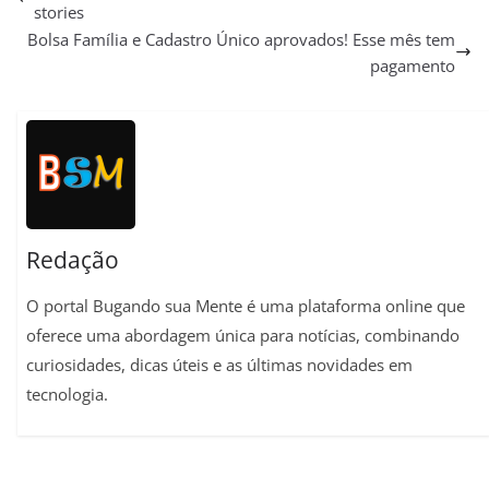
stories
t
e
e
i
t
y
r
Bolsa Família e Cadastro Único aprovados! Esse mês tem
s
g
b
l
e
L
e
pagamento
A
r
o
r
i
p
a
o
e
n
p
m
k
s
k
t
Redação
O portal Bugando sua Mente é uma plataforma online que
oferece uma abordagem única para notícias, combinando
curiosidades, dicas úteis e as últimas novidades em
tecnologia.