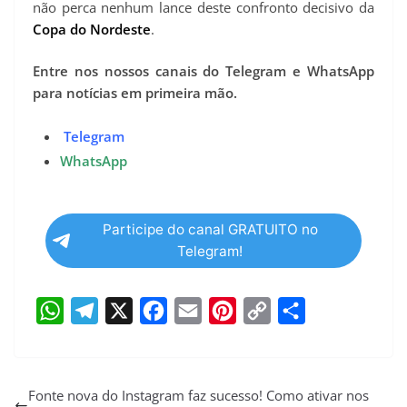
não perca nenhum lance deste confronto decisivo da
Copa do Nordeste
.
Entre nos nossos canais do Telegram e WhatsApp
para notícias em primeira mão.
Telegram
WhatsApp
Participe do canal GRATUITO no
Telegram!
W
T
X
F
E
P
C
S
h
e
a
m
i
o
h
a
l
c
a
n
p
a
Fonte nova do Instagram faz sucesso! Como ativar nos