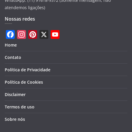
WhatsApp: (11) 91618-9372 (Somente mensagem, não
atendemos ligações)
Nossas redes
F
I
P
X
Y
Home
a
n
i
o
Contato
c
s
n
u
e
t
t
T
Política de Privacidade
b
a
e
u
Política de Cookies
o
g
r
b
Disclaimer
o
r
e
e
k
a
s
Termos de uso
m
t
Sobre nós