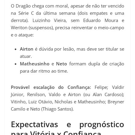
O Dragão chega com moral, apesar de não ter vencido
na Série C da última semana (dois empates e uma
derrota). Luizinho Vieira, sem Eduardo Moura e
Weriton (suspensos), precisa reinventar o meio-campo
e o ataque:
Airton
é dúvida por lesão, mas deve ser titular se
atuar.
Matheusinho
e
Neto
formam dupla de criação
para dar ritmo ao time.
Provável escalação do Confiança:
Felipe; Valdir
Júnior, Renilson, Valdo e Airton (ou Alan Cardoso);
Vitinho, Luiz Otávio, Nicholas e Matheusinho; Breyner
Camilo e Neto (Thiago Santos).
Expectativas e prognóstico
para Vitória x Confiança