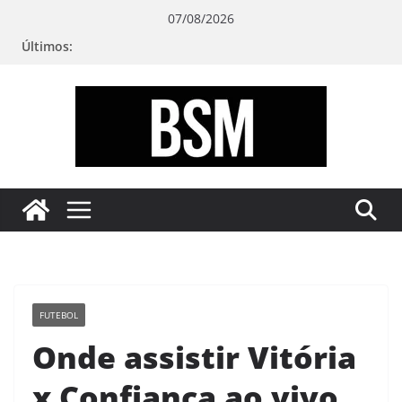
Pular
07/08/2026
para
Últimos:
o
conteúdo
Bugando
sua
Mente
FUTEBOL
Onde assistir Vitória
x Confiança ao vivo