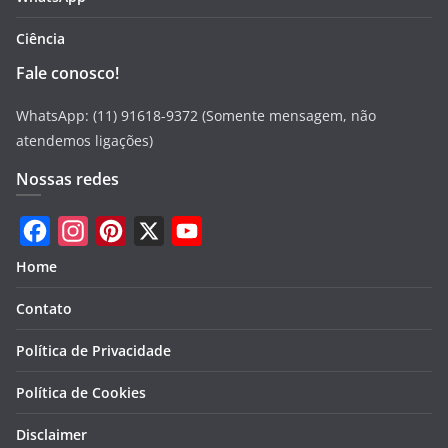
Ciência
Fale conosco!
WhatsApp: (11) 91618-9372 (Somente mensagem, não
atendemos ligações)
Nossas redes
F
I
P
X
Y
Home
a
n
i
o
Contato
c
s
n
u
e
t
t
T
Política de Privacidade
b
a
e
u
Política de Cookies
o
g
r
b
Disclaimer
o
r
e
e