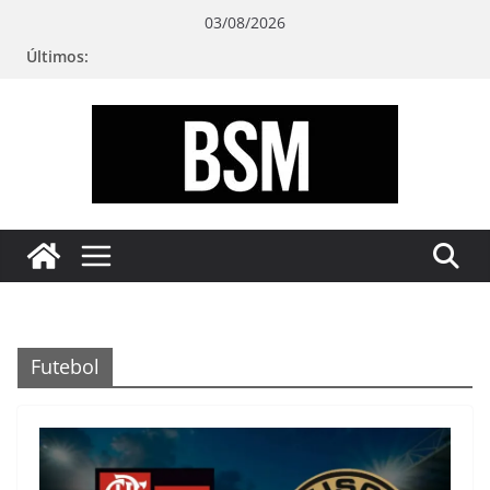
Pular
03/08/2026
para
Últimos:
o
conteúdo
Bugando
sua
Mente
Futebol