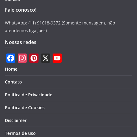
Fale conosco!
WhatsApp: (11) 91618-9372 (Somente mensagem, não
atendemos ligações)
Nossas redes
F
I
P
X
Y
Home
a
n
i
o
Contato
c
s
n
u
e
t
t
T
Política de Privacidade
b
a
e
u
Política de Cookies
o
g
r
b
Disclaimer
o
r
e
e
k
a
s
Termos de uso