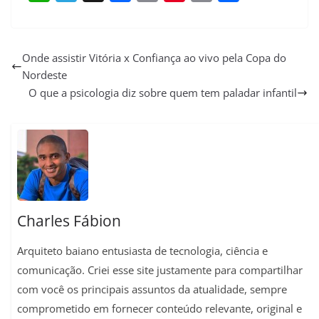
W
T
X
F
E
P
C
S
h
e
a
m
i
o
h
a
l
c
a
n
p
a
Onde assistir Vitória x Confiança ao vivo pela Copa do
Nordeste
t
e
e
i
t
y
r
O que a psicologia diz sobre quem tem paladar infantil
s
g
b
l
e
L
e
A
r
o
r
i
p
a
o
e
n
p
m
k
s
k
t
Charles Fábion
Arquiteto baiano entusiasta de tecnologia, ciência e
comunicação. Criei esse site justamente para compartilhar
com você os principais assuntos da atualidade, sempre
comprometido em fornecer conteúdo relevante, original e