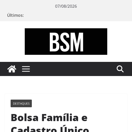
Pular
07/08/2026
para
Últimos:
o
conteúdo
Bugando
sua
Mente
DESTAQUES
Bolsa Família e
Cadastro Único