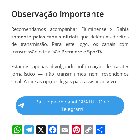
Observação importante
Recomendamos acompanhar Fluminense x Bahia
somente pelos canais oficiais
que detêm os direitos
de transmissão. Para este jogo, os canais com
transmissão oficial são
Premiere
e
SporTV
.
Estamos apenas divulgando informação de caráter
jornalístico — não transmitimos nem revendemos
sinal. Apoie as opções legais para assistir ao vivo.
Participe do canal GRATUITO no
Telegram!
W
T
X
F
E
P
C
S