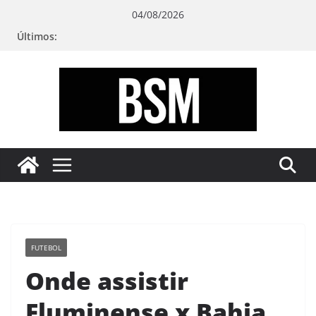
Pular
04/08/2026
para
Últimos:
o
conteúdo
Bugando
sua
Mente
FUTEBOL
Onde assistir
Fluminense x Bahia