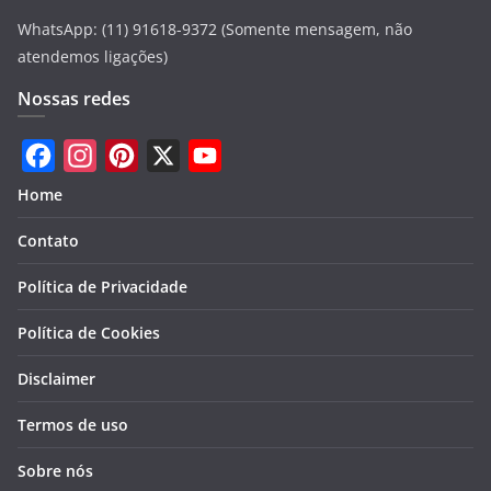
WhatsApp: (11) 91618-9372 (Somente mensagem, não
atendemos ligações)
Nossas redes
F
I
P
X
Y
Home
a
n
i
o
Contato
c
s
n
u
e
t
t
T
Política de Privacidade
b
a
e
u
Política de Cookies
o
g
r
b
Disclaimer
o
r
e
e
k
a
s
Termos de uso
m
t
Sobre nós