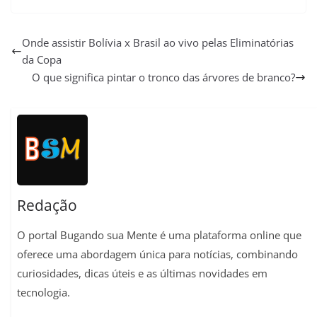
h
e
a
m
i
o
h
a
l
c
a
n
p
a
Onde assistir Bolívia x Brasil ao vivo pelas Eliminatórias
da Copa
t
e
e
i
t
y
r
O que significa pintar o tronco das árvores de branco?
s
g
b
l
e
L
e
A
r
o
r
i
p
a
o
e
n
p
m
k
s
k
t
Redação
O portal Bugando sua Mente é uma plataforma online que
oferece uma abordagem única para notícias, combinando
curiosidades, dicas úteis e as últimas novidades em
tecnologia.