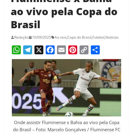
ao vivo pela Copa do
Brasil
Redação
10/09/2025
Ao vivo
,
Copa do Brasil
,
Futebol
,
Notícias
W
T
X
F
E
P
C
S
h
e
a
m
i
o
h
a
l
c
a
n
p
a
t
e
e
i
t
y
r
s
g
b
l
e
L
e
A
r
o
r
i
p
a
o
e
n
p
m
k
s
k
Onde assistir Fluminense x Bahia ao vivo pela Copa
do Brasil – Foto: Marcelo Gonçalves / Fluminense FC
t