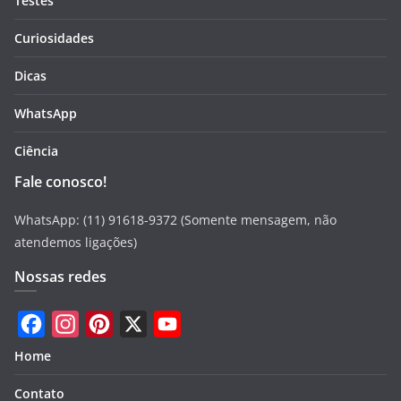
Testes
Curiosidades
Dicas
WhatsApp
Ciência
Fale conosco!
WhatsApp: (11) 91618-9372 (Somente mensagem, não
atendemos ligações)
Nossas redes
F
I
P
X
Y
Home
a
n
i
o
Contato