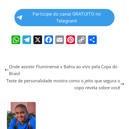
Participe do canal GRATUITO no
Telegram!
W
T
X
F
E
P
C
S
h
e
a
m
i
o
h
a
l
c
a
n
p
a
Onde assistir Fluminense x Bahia ao vivo pela Copa do
Brasil
t
e
e
i
t
y
r
Teste de personalidade mostra como o jeito que segura o
s
g
b
l
e
L
e
copo revela sobre você
A
r
o
r
i
p
a
o
e
n
p
m
k
s
k
t