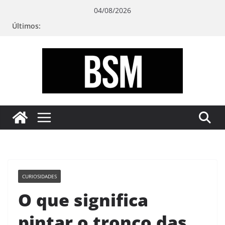
Pular
04/08/2026
para
Últimos:
o
conteúdo
Bugando
sua
Mente
CURIOSIDADES
O que significa
pintar o tronco das