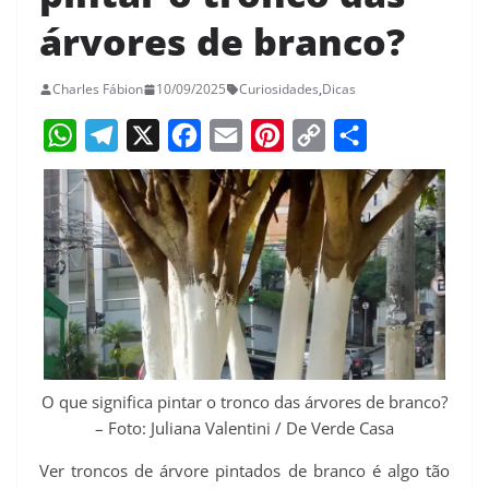
árvores de branco?
Charles Fábion
10/09/2025
Curiosidades
,
Dicas
W
T
X
F
E
P
C
S
h
e
a
m
i
o
h
a
l
c
a
n
p
a
t
e
e
i
t
y
r
s
g
b
l
e
L
e
A
r
o
r
i
p
a
o
e
n
p
m
k
s
k
O que significa pintar o tronco das árvores de branco?
– Foto: Juliana Valentini / De Verde Casa
t
Ver troncos de árvore pintados de branco é algo tão