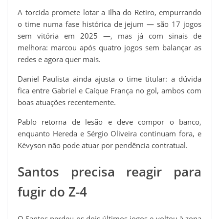
A torcida promete lotar a Ilha do Retiro, empurrando
o time numa fase histórica de jejum — são 17 jogos
sem vitória em 2025 —, mas já com sinais de
melhora: marcou após quatro jogos sem balançar as
redes e agora quer mais.
Daniel Paulista ainda ajusta o time titular: a dúvida
fica entre Gabriel e Caíque França no gol, ambos com
boas atuações recentemente.
Pablo retorna de lesão e deve compor o banco,
enquanto Hereda e Sérgio Oliveira continuam fora, e
Kévyson não pode atuar por pendência contratual.
Santos precisa reagir para
fugir do Z-4
O Santos perdeu os dois últimos jogos e voltou à zona