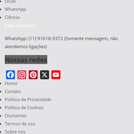
Dicas
WhatsApp
Ciência
Fale conosco!
WhatsApp: (11) 91618-9372 (Somente mensagem, não
atendemos ligações)
Nossas redes
Home
F
I
P
X
Y
Contato
a
n
i
o
Política de Privacidade
c
s
n
u
Política de Cookies
e
t
t
T
Disclaimer
b
a
e
u
Termos de uso
o
g
r
b
Sobre nós