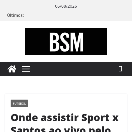
Pular
06/08/2026
para
Últimos:
o
conteúdo
Bugando
sua
Mente
FUTEBOL
Onde assistir Sport x
Santos ao vivo pelo