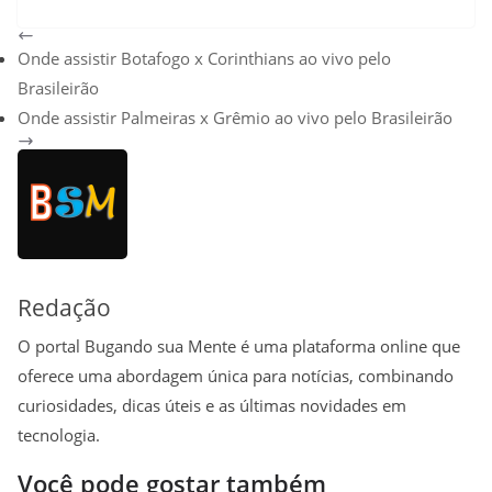
W
T
X
F
E
P
C
S
h
e
a
m
i
o
h
Onde assistir Botafogo x Corinthians ao vivo pelo
a
l
c
a
n
p
a
Brasileirão
t
e
e
i
t
y
r
Onde assistir Palmeiras x Grêmio ao vivo pelo Brasileirão
s
g
b
l
e
L
e
A
r
o
r
i
p
a
o
e
n
p
m
k
s
k
t
Redação
O portal Bugando sua Mente é uma plataforma online que
oferece uma abordagem única para notícias, combinando
curiosidades, dicas úteis e as últimas novidades em
tecnologia.
Você pode gostar também