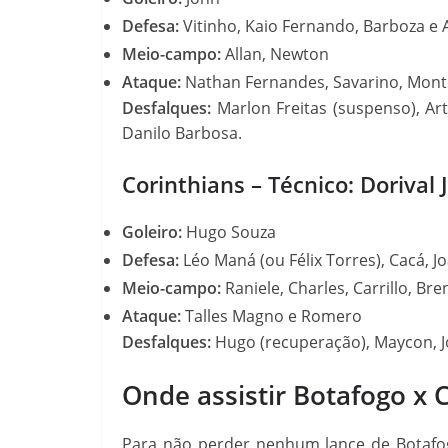
Defesa:
Vitinho, Kaio Fernando, Barboza e A
Meio-campo:
Allan, Newton
Ataque:
Nathan Fernandes, Savarino, Monto
Desfalques:
Marlon Freitas (suspenso), Art
Danilo Barbosa.
Corinthians – Técnico: Dorival 
Goleiro:
Hugo Souza
Defesa:
Léo Maná (ou Félix Torres), Cacá, Jo
Meio-campo:
Raniele, Charles, Carrillo, Br
Ataque:
Talles Magno e Romero
Desfalques:
Hugo (recuperação), Maycon, J
Onde assistir Botafogo x 
Para não perder nenhum lance de Botafo