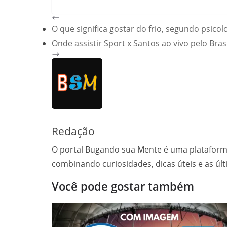
W
T
X
F
E
P
C
S
h
e
a
m
i
o
h
O que significa gostar do frio, segundo psicol
a
l
c
a
n
p
a
Onde assistir Sport x Santos ao vivo pelo Bras
t
e
e
i
t
y
r
s
g
b
l
e
L
e
A
r
o
r
i
p
a
o
e
n
p
m
k
s
k
t
Redação
O portal Bugando sua Mente é uma plataform
combinando curiosidades, dicas úteis e as úl
Você pode gostar também