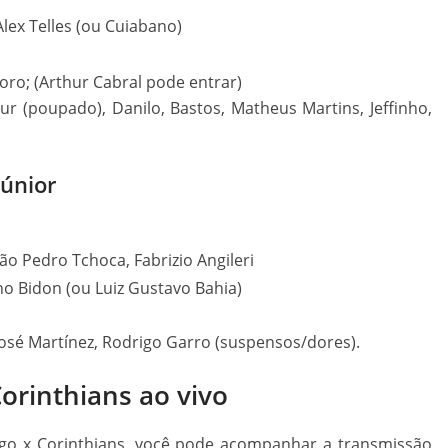
lex Telles (ou Cuiabano)
ro; (Arthur Cabral pode entrar)
ur (poupado), Danilo, Bastos, Matheus Martins, Jeffinho,
Júnior
ão Pedro Tchoca, Fabrizio Angileri
eno Bidon (ou Luiz Gustavo Bahia)
osé Martínez, Rodrigo Garro (suspensos/dores).
Corinthians ao vivo
go x Corinthians, você pode acompanhar a transmissão