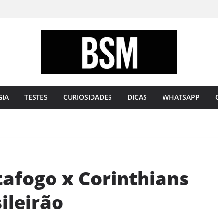
Bugando
sua
Mente
GIA
TESTES
CURIOSIDADES
DICAS
WHATSAPP
tafogo x Corinthians
ileirão