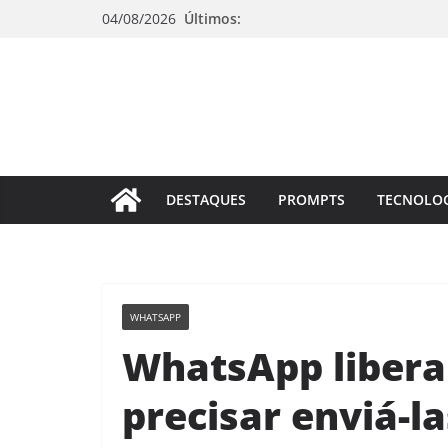
Pular
04/08/2026
Últimos:
para
o
conteúdo
DESTAQUES
PROMPTS
TECNOLO
WHATSAPP
WhatsApp libera
precisar enviá-la