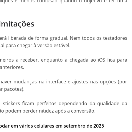
cliques e menos confusão quando o objetivo é ter uma
limitações
rá liberada de forma gradual. Nem todos os testadores
al para chegar à versão estável.
eiros a receber, enquanto a chegada ao iOS fica para
anteriores.
 haver mudanças na interface e ajustes nas opções (por
r pacotes).
stickers ficam perfeitos dependendo da qualidade da
ão podem perder nitidez após a conversão.
odar em vários celulares em setembro de 2025