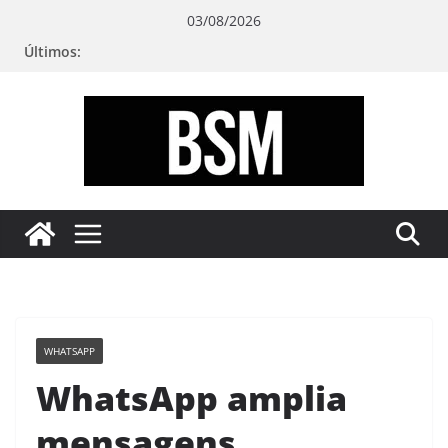
Pular
03/08/2026
para
Últimos:
o
conteúdo
Bugando
sua
Mente
WHATSAPP
WhatsApp amplia
mensagens