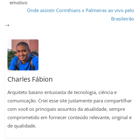
emotivo
t
e
e
i
t
y
r
Onde assistir Corinthians x Palmeiras ao vivo pelo
s
g
b
l
e
L
e
Brasileirão
A
r
o
r
i
p
a
o
e
n
p
m
k
s
k
t
Charles Fábion
Arquiteto baiano entusiasta de tecnologia, ciência e
comunicação. Criei esse site justamente para compartilhar
com você os principais assuntos da atualidade, sempre
comprometido em fornecer conteúdo relevante, original e
de qualidade.