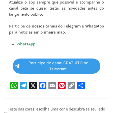
Atualize o app sempre que possível e acompanhe o
canal beta se quiser testar as novidades antes do
lançamento público.
Participe de nossos canais do Telegram e WhatsApp
para notícias em primeira mão.
WhatsApp
Participe do canal GRATUITO no
Telegram!
W
T
X
F
E
P
C
S
h
e
a
m
i
o
h
a
l
c
a
n
p
a
Teste das cores: escolha uma cor e descubra se seu lado