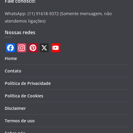
Fale conosco!
WhatsApp: (11) 91618-9372 (Somente mensagem, não
atendemos ligações)
Nossas redes
F
I
P
X
Y
Home
a
n
i
o
Contato
c
s
n
u
e
t
t
T
Política de Privacidade
b
a
e
u
Política de Cookies
o
g
r
b
Disclaimer
o
r
e
e
k
a
s
Termos de uso
m
t