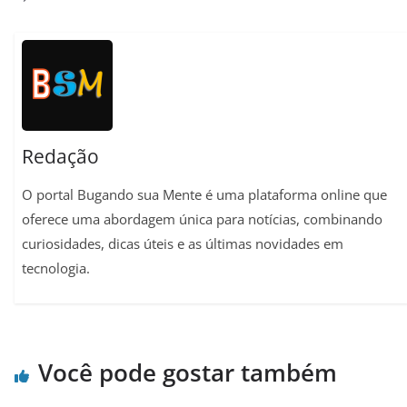
p
a
o
e
n
p
m
k
s
k
t
Redação
O portal Bugando sua Mente é uma plataforma online que
oferece uma abordagem única para notícias, combinando
curiosidades, dicas úteis e as últimas novidades em
tecnologia.
Você pode gostar também