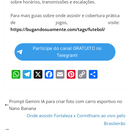
sobre horários, transmissões e escalações.
Para mais guias sobre onde assistir e cobertura prática
de jogos, visite:
https://bugandosuamente.com/tags/futebol/
Participe do canal GRATUITO no
Telegram!
W
T
X
F
E
P
C
S
h
e
a
m
i
o
h
a
l
c
a
n
p
a
Prompt Gemini IA para criar foto com carro esportivo no
Nano Banana
t
e
e
i
t
y
r
Onde assistir Fortaleza x Corinthians ao vivo pelo
s
g
b
l
e
L
e
Brasileirão
A
r
o
r
i