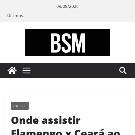
Pular
09/08/2026
para
Últimos:
o
conteúdo
Bugando
sua
Mente
FUTEBOL
Onde assistir
Flamengo x Ceará ao