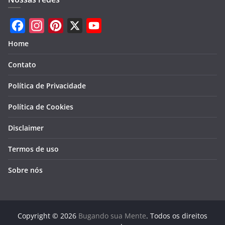
F
I
P
X
Y
Home
a
n
i
o
Contato
c
s
n
u
e
t
t
T
Política de Privacidade
b
a
e
u
Política de Cookies
o
g
r
b
Disclaimer
o
r
e
e
k
a
s
Termos de uso
m
t
Sobre nós
Copyright © 2026
Bugando sua Mente
. Todos os direitos