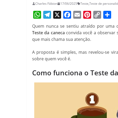
Charles Fábion
17/06/2025
Teste
,
Teste de personali
W
T
X
F
E
P
C
S
Quem nunca se sentiu atraído por uma ca
h
e
a
m
i
o
h
Teste da caneca
convida você a observar 
a
l
c
a
n
p
a
que mais chama sua atenção.
t
e
e
i
t
y
r
A proposta é simples, mas revelou-se vira
s
g
b
l
e
L
e
sobre quem você é.
A
r
o
r
i
p
a
o
e
n
Como funciona o Teste d
p
m
k
s
k
t