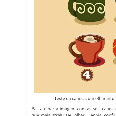
Teste da caneca: um olhar intui
Basta olhar a imagem com as seis canec
que mais atraiu seu olhar. Depois, confi