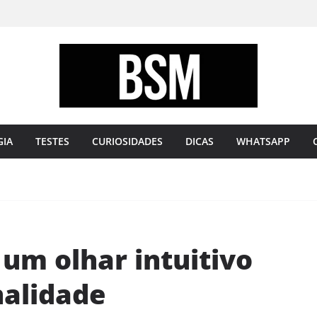
Bugando
sua
Mente
GIA
TESTES
CURIOSIDADES
DICAS
WHATSAPP
 um olhar intuitivo
nalidade