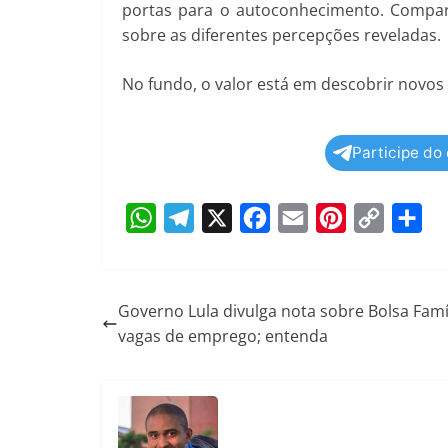
portas para o autoconhecimento. Compar
sobre as diferentes percepções reveladas.
No fundo, o valor está em descobrir novos
Participe do
W
T
X
F
E
P
C
S
h
e
a
m
i
o
h
a
l
c
a
n
p
a
Governo Lula divulga nota sobre Bolsa Famí
vagas de emprego; entenda
t
e
e
i
t
y
r
s
g
b
l
e
L
e
A
r
o
r
i
p
a
o
e
n