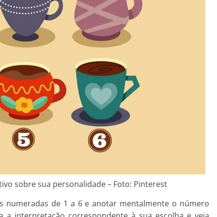
tivo sobre sua personalidade – Foto: Pinterest
as numeradas de 1 a 6 e anotar mentalmente o número
ra a interpretação correspondente à sua escolha e veja