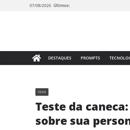
Pular
07/08/2026
Últimos:
para
o
conteúdo
DESTAQUES
PROMPTS
TECNOLO
TESTE
Teste da caneca:
sobre sua perso