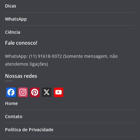
Dicas
WhatsApp
Ciência
Fale conosco!
WhatsApp: (11) 91618-9372 (Somente mensagem, não
atendemos ligações)
Nossas redes
F
I
P
X
Y
Home
a
n
i
o
Contato
c
s
n
u
e
t
t
T
Política de Privacidade
b
a
e
u