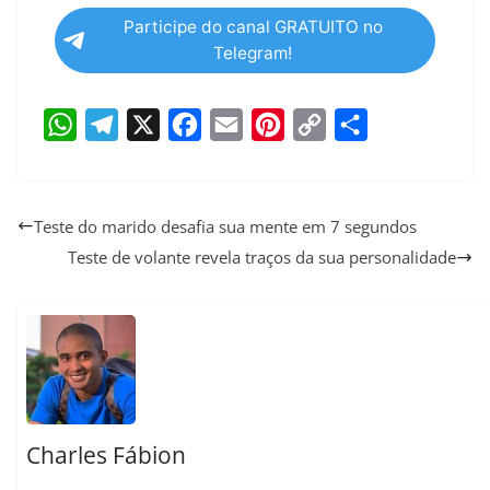
Participe do canal GRATUITO no
Telegram!
W
T
X
F
E
P
C
S
h
e
a
m
i
o
h
a
l
c
a
n
p
a
Teste do marido desafia sua mente em 7 segundos
t
e
e
i
t
y
r
Teste de volante revela traços da sua personalidade
s
g
b
l
e
L
e
A
r
o
r
i
p
a
o
e
n
p
m
k
s
k
t
Charles Fábion