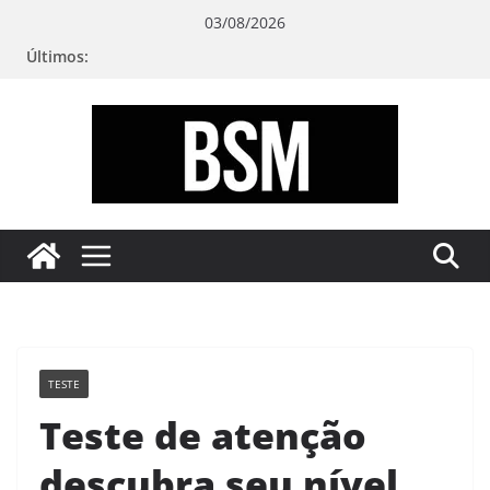
Pular
03/08/2026
para
Últimos:
o
conteúdo
Bugando
sua
Mente
TESTE
Teste de atenção
descubra seu nível