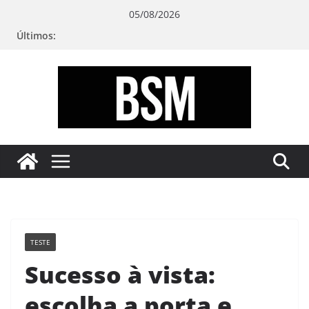
Pular
05/08/2026
para
Últimos:
o
conteúdo
Bugando
sua
Mente
TESTE
Sucesso à vista:
escolha a porta e