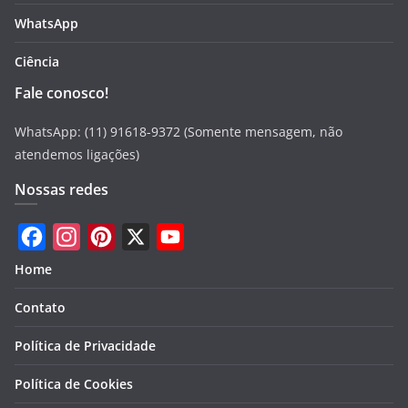
WhatsApp
Ciência
Fale conosco!
WhatsApp: (11) 91618-9372 (Somente mensagem, não
atendemos ligações)
Nossas redes
F
I
P
X
Y
Home
a
n
i
o
Contato
c
s
n
u
e
t
t
T
Política de Privacidade
b
a
e
u
Política de Cookies
o
g
r
b