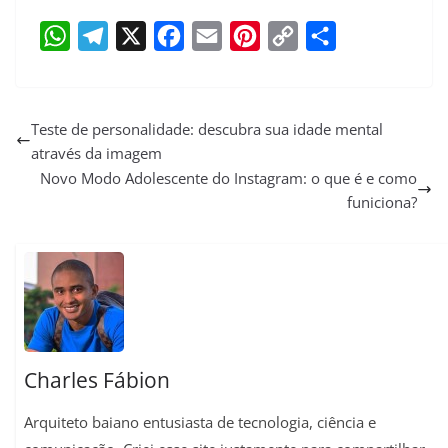
W
T
X
F
E
P
C
S
h
e
a
m
i
o
h
a
l
c
a
n
p
a
Teste de personalidade: descubra sua idade mental
através da imagem
t
e
e
i
t
y
r
Novo Modo Adolescente do Instagram: o que é e como
s
g
b
l
e
L
e
funiciona?
A
r
o
r
i
p
a
o
e
n
p
m
k
s
k
t
Charles Fábion
Arquiteto baiano entusiasta de tecnologia, ciência e