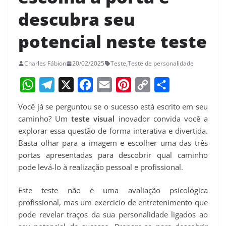
descubra seu
potencial neste teste
Charles Fábion
20/02/2025
Teste
,
Teste de personalidade
W
T
X
F
E
P
C
S
Você já se perguntou se o sucesso está escrito em seu
h
e
a
m
i
o
h
caminho? Um
teste visual
inovador convida você a
a
l
c
a
n
p
a
explorar essa questão de forma interativa e divertida.
Basta olhar para a imagem e escolher uma das três
t
e
e
i
t
y
r
portas apresentadas para descobrir qual caminho
s
g
b
l
e
L
e
pode levá-lo à realização pessoal e profissional.
A
r
o
r
i
p
a
o
e
n
Este teste não é uma avaliação psicológica
profissional, mas um exercício de entretenimento que
p
m
k
s
k
pode revelar traços da sua personalidade ligados ao
t