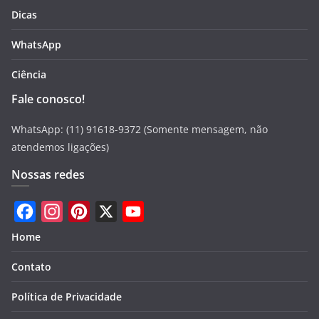
Dicas
WhatsApp
Ciência
Fale conosco!
WhatsApp: (11) 91618-9372 (Somente mensagem, não
atendemos ligações)
Nossas redes
F
I
P
X
Y
Home
a
n
i
o
Contato
c
s
n
u
e
t
t
T
Política de Privacidade
b
a
e
u