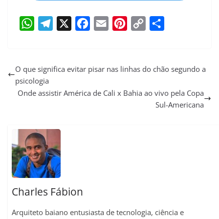
W
T
X
F
E
P
C
S
h
e
a
m
i
o
h
a
l
c
a
n
p
a
O que significa evitar pisar nas linhas do chão segundo a
psicologia
t
e
e
i
t
y
r
Onde assistir América de Cali x Bahia ao vivo pela Copa
s
g
b
l
e
L
e
Sul-Americana
A
r
o
r
i
p
a
o
e
n
p
m
k
s
k
t
Charles Fábion
Arquiteto baiano entusiasta de tecnologia, ciência e