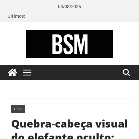
Pular
03/08/2026
para
Últimos:
o
conteúdo
Bugando
sua
Mente
TESTE
Quebra‑cabeça visual
do elefante oculto: