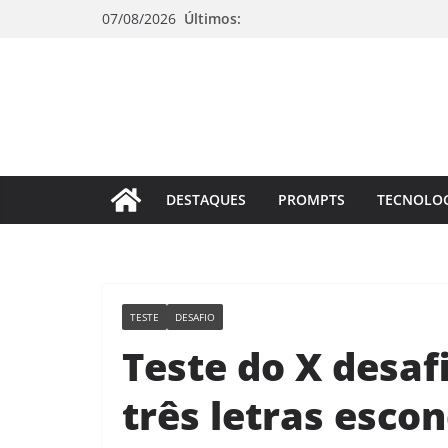
Pular
07/08/2026
Últimos:
para
o
conteúdo
DESTAQUES
PROMPTS
TECNOLO
TESTE
DESAFIO
Teste do X desaf
três letras esco