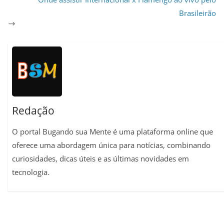
s
g
b
l
e
L
e
Brasileirão
A
r
o
r
i
p
a
o
e
n
p
m
k
s
k
t
Redação
O portal Bugando sua Mente é uma plataforma online que
oferece uma abordagem única para notícias, combinando
curiosidades, dicas úteis e as últimas novidades em
tecnologia.