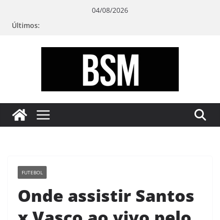
Pular
04/08/2026
para
Últimos:
o
conteúdo
Bugando
sua
Mente
FUTEBOL
Onde assistir Santos
x Vasco ao vivo pelo