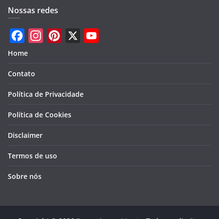
Nossas redes
F
I
P
X
Y
Home
a
n
i
o
Contato
c
s
n
u
e
t
t
T
Política de Privacidade
b
a
e
u
Política de Cookies
o
g
r
b
Disclaimer
o
r
e
e
k
a
s
Termos de uso
m
t
Sobre nós