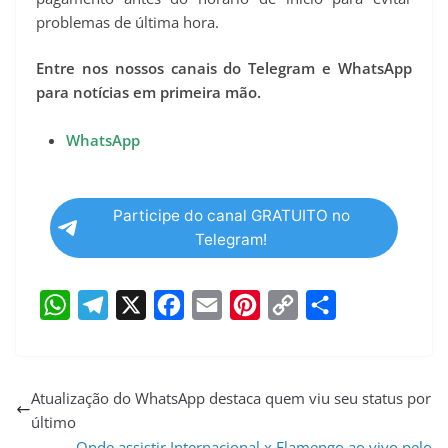
problemas de última hora.
Entre nos nossos canais do Telegram e WhatsApp
para notícias em primeira mão.
WhatsApp
Participe do canal GRATUITO no
Telegram!
W
T
X
F
E
P
C
S
h
e
a
m
i
o
h
a
l
c
a
n
p
a
Atualização do WhatsApp destaca quem viu seu status por
último
t
e
e
i
t
y
r
Onde assistir Internacional x Flamengo ao vivo pelo