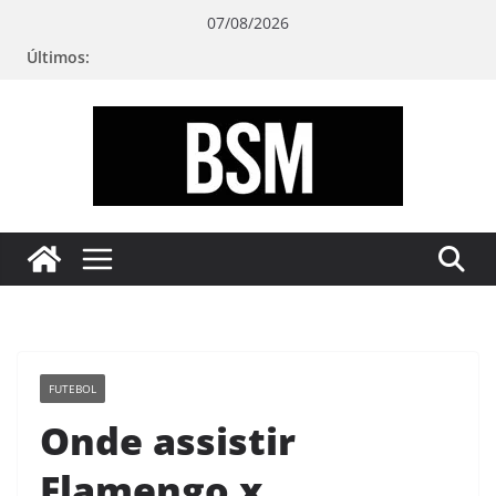
Pular
07/08/2026
para
Últimos:
o
conteúdo
Bugando
sua
Mente
FUTEBOL
Onde assistir
Flamengo x