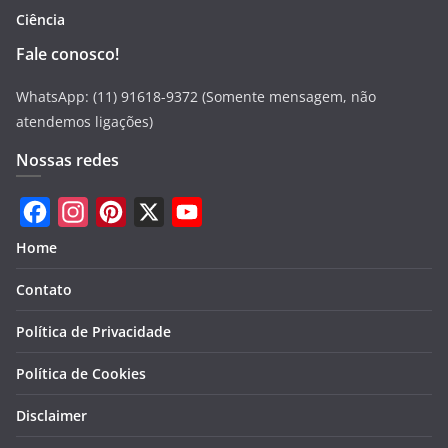
Ciência
Fale conosco!
WhatsApp: (11) 91618-9372 (Somente mensagem, não
atendemos ligações)
Nossas redes
F
I
P
X
Y
Home
a
n
i
o
Contato
c
s
n
u
e
t
t
T
Política de Privacidade
b
a
e
u
Política de Cookies
o
g
r
b
Disclaimer
o
r
e
e