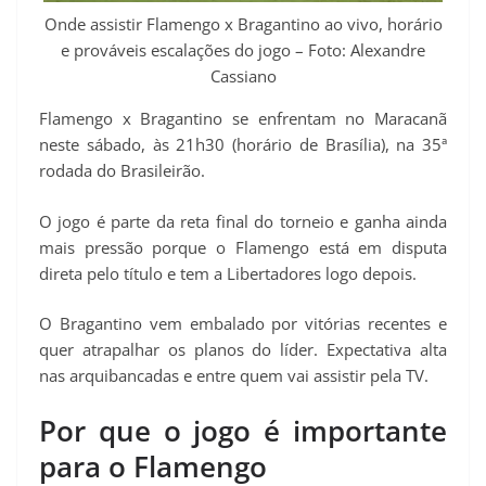
p
m
k
s
k
Onde assistir Flamengo x Bragantino ao vivo, horário
t
e prováveis escalações do jogo – Foto: Alexandre
Cassiano
Flamengo x Bragantino se enfrentam no Maracanã
neste sábado, às 21h30 (horário de Brasília), na 35ª
rodada do Brasileirão.
O jogo é parte da reta final do torneio e ganha ainda
mais pressão porque o Flamengo está em disputa
direta pelo título e tem a Libertadores logo depois.
O Bragantino vem embalado por vitórias recentes e
quer atrapalhar os planos do líder. Expectativa alta
nas arquibancadas e entre quem vai assistir pela TV.
Por que o jogo é importante
para o Flamengo