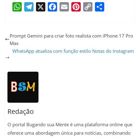
W
T
X
F
E
P
C
S
h
e
a
m
i
o
h
a
l
c
a
n
p
a
Prompt Gemini para criar foto realista com iPhone 17 Pro
Max
t
e
e
i
t
y
r
WhatsApp atualiza com função estilo Notas do Instagram
s
g
b
l
e
L
e
A
r
o
r
i
p
a
o
e
n
p
m
k
s
k
t
Redação
O portal Bugando sua Mente é uma plataforma online que
oferece uma abordagem única para notícias, combinando