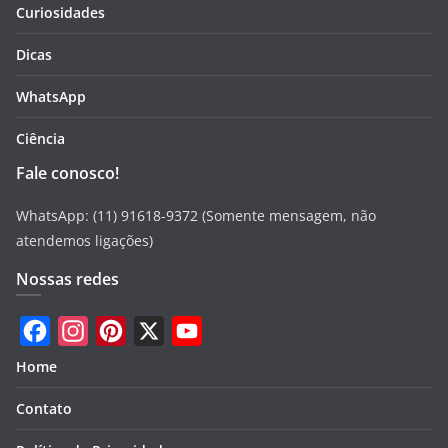
Curiosidades
Dicas
WhatsApp
Ciência
Fale conosco!
WhatsApp: (11) 91618-9372 (Somente mensagem, não
atendemos ligações)
Nossas redes
F
I
P
X
Y
Home
a
n
i
o
Contato
c
s
n
u