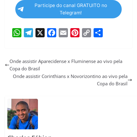
Participe do canal GRATUITO no
Telegram!
W
T
X
F
E
P
C
S
h
e
a
m
i
o
h
a
l
c
a
n
p
a
Onde assistir Aparecidense x Fluminense ao vivo pela
Copa do Brasil
t
e
e
i
t
y
r
Onde assistir Corinthians x Novorizontino ao vivo pela
s
g
b
l
e
L
e
Copa do Brasil
A
r
o
r
i
p
a
o
e
n
p
m
k
s
k
t