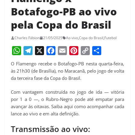
Botafogo-PB ao vivo
pela Copa do Brasil
Charles Fábion
21/05/2025
Ao vivo
,
Copa do Brasil
,
Futebol
W
T
X
F
E
P
C
S
O Flamengo recebe o Botafogo-PB nesta quarta-feira,
h
e
a
m
i
o
h
às 21h30 (de Brasília), no Maracanã, pelo jogo de volta
a
l
c
a
n
p
a
da terceira fase da Copa do Brasil.
t
e
e
i
t
y
r
Com vantagem construída no jogo de ida — vitória
s
g
b
l
e
L
e
por 1 a 0 —, o Rubro-Negro pode até empatar para
A
r
o
r
i
avançar às oitavas. Saiba aqui como acompanhar cada
p
a
o
e
n
lance ao vivo e em alta definição.
p
m
k
s
k
Transmissão ao vivo:
t