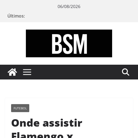
Pular
06/08/2026
para
Últimos:
o
conteúdo
Bugando
sua
Mente
FUTEBOL
Onde assistir
Flamengo x