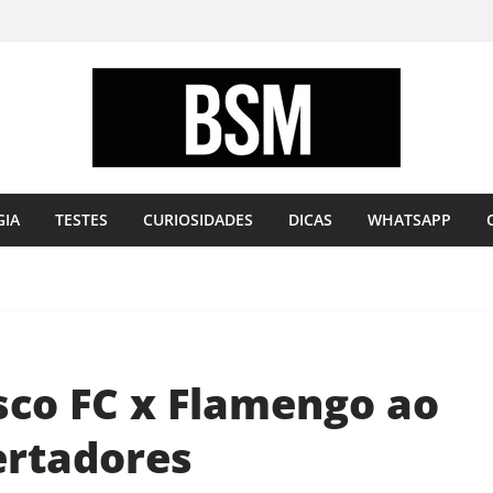
Bugando
sua
Mente
GIA
TESTES
CURIOSIDADES
DICAS
WHATSAPP
sco FC x Flamengo ao
ertadores