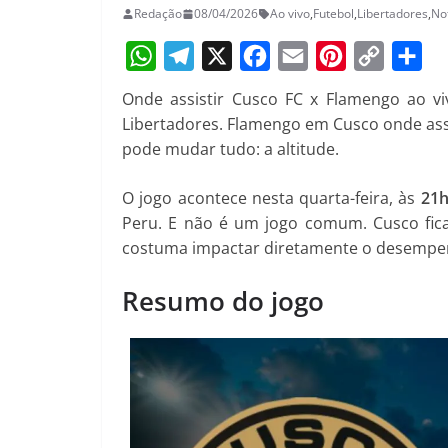
Redação
08/04/2026
Ao vivo
,
Futebol
,
Libertadores
,
Not
W
T
X
F
E
P
C
S
Onde assistir Cusco FC x Flamengo ao vi
h
e
a
m
i
o
h
Libertadores. Flamengo em Cusco onde as
a
l
c
a
n
p
a
pode mudar tudo: a altitude.
t
e
e
i
t
y
r
O jogo acontece nesta quarta-feira, às
21h
s
g
b
l
e
L
e
Peru. E não é um jogo comum. Cusco fic
A
r
o
r
i
costuma impactar diretamente o desempe
p
a
o
e
n
Resumo do jogo
p
m
k
s
k
t