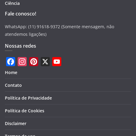
Ciência
Fale conosco!
WhatsApp: (11) 91618-9372 (Somente mensagem, não
atendemos ligações)
Nossas redes
F
I
P
X
Y
Home
a
n
i
o
Contato
c
s
n
u
e
t
t
T
Política de Privacidade
b
a
e
u
Política de Cookies
o
g
r
b
Disclaimer
o
r
e
e
k
a
s