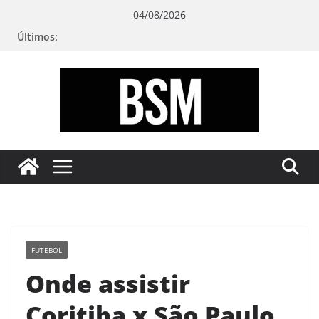
Pular
04/08/2026
para
Últimos:
o
conteúdo
Bugando
sua
Mente
FUTEBOL
Onde assistir
Coritiba x São Paulo