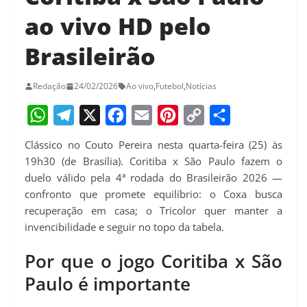
ao vivo HD pelo
Brasileirão
Redação
24/02/2026
Ao vivo
,
Futebol
,
Notícias
W
T
X
F
E
P
C
S
Clássico no Couto Pereira nesta quarta-feira (25) às
h
e
a
m
i
o
h
19h30 (de Brasília). Coritiba x São Paulo fazem o
a
l
c
a
n
p
a
duelo válido pela 4ª rodada do Brasileirão 2026 —
confronto que promete equilíbrio: o Coxa busca
t
e
e
i
t
y
r
recuperação em casa; o Tricolor quer manter a
s
g
b
l
e
L
e
invencibilidade e seguir no topo da tabela.
A
r
o
r
i
Por que o jogo Coritiba x São
p
a
o
e
n
Paulo é importante
p
m
k
s
k
t