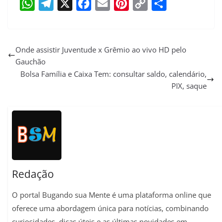
W
T
X
F
E
P
C
S
h
e
a
m
i
o
h
a
l
c
a
n
p
a
Onde assistir Juventude x Grêmio ao vivo HD pelo
Gauchão
t
e
e
i
t
y
r
Bolsa Família e Caixa Tem: consultar saldo, calendário,
s
g
b
l
e
L
e
PIX, saque
A
r
o
r
i
p
a
o
e
n
p
m
k
s
k
t
Redação
O portal Bugando sua Mente é uma plataforma online que
oferece uma abordagem única para notícias, combinando
curiosidades, dicas úteis e as últimas novidades em