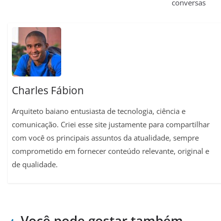
conversas
A
r
o
r
i
p
a
o
e
n
p
m
k
s
k
t
Charles Fábion
Arquiteto baiano entusiasta de tecnologia, ciência e
comunicação. Criei esse site justamente para compartilhar
com você os principais assuntos da atualidade, sempre
comprometido em fornecer conteúdo relevante, original e
de qualidade.
Você pode gostar também