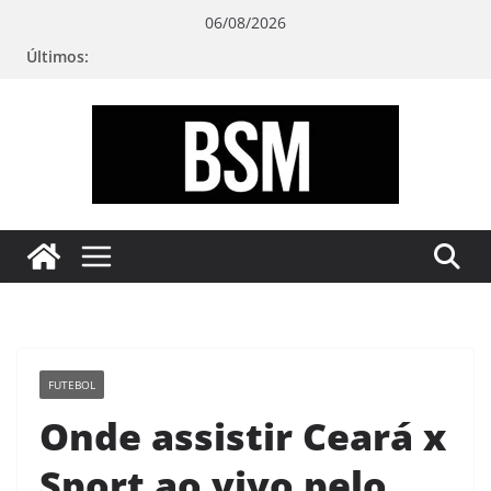
Pular
06/08/2026
para
Últimos:
o
conteúdo
Bugando
sua
Mente
FUTEBOL
Onde assistir Ceará x
Sport ao vivo pelo