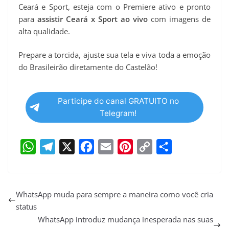
Ceará e Sport, esteja com o Premiere ativo e pronto
para
assistir Ceará x Sport ao vivo
com imagens de
alta qualidade.
Prepare a torcida, ajuste sua tela e viva toda a emoção
do Brasileirão diretamente do Castelão!
Participe do canal GRATUITO no
Telegram!
W
T
X
F
E
P
C
S
h
e
a
m
i
o
h
a
l
c
a
n
p
a
WhatsApp muda para sempre a maneira como você cria
status
t
e
e
i
t
y
r
WhatsApp introduz mudança inesperada nas suas
s
g
b
l
e
L
e