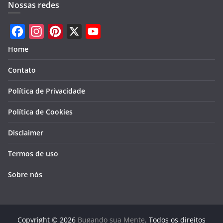
Nossas redes
F
I
P
X
Y
Home
a
n
i
o
Contato
c
s
n
u
e
t
t
T
Política de Privacidade
b
a
e
u
Política de Cookies
o
g
r
b
Disclaimer
o
r
e
e
k
a
s
Termos de uso
m
t
Sobre nós
Copyright © 2026
Bugando sua Mente
. Todos os direitos