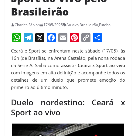
Brasileirão
Charles Fábion
17/05/2025
Ao vivo
,
Brasileirão
,
Futebol
W
T
X
F
E
P
C
S
Ceará e Sport se enfrentam neste sábado (17/05), às
h
e
a
m
i
o
h
16h (de Brasília), na Arena Castelão, pela nona rodada
a
l
c
a
n
p
a
da Série A. Saiba como
assistir Ceará x Sport ao vivo
com imagens em alta definição e acompanhe todos os
t
e
e
i
t
y
r
detalhes de um duelo que promete emoção do
s
g
b
l
e
L
e
primeiro ao último minuto.
A
r
o
r
i
Duelo nordestino: Ceará x
p
a
o
e
n
Sport ao vivo
p
m
k
s
k
t